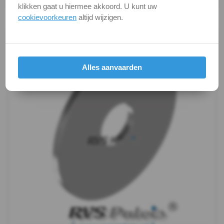
klikken gaat u hiermee akkoord. U kunt uw
-
Productafbeeldingen
cookievoorkeuren
altijd wijzigen.
A4
-
Alles aanvaarden
m6
WS
9240
-
A4
-
m8