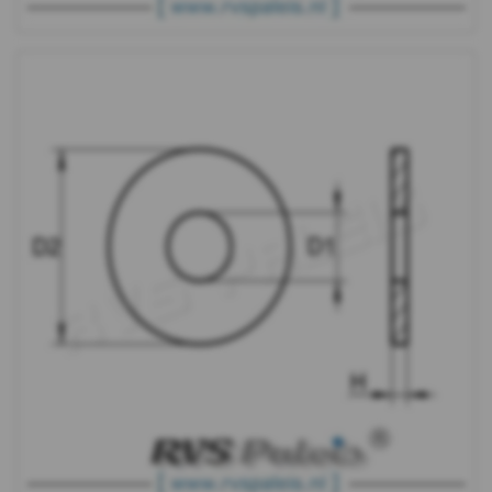
WS
9240
-
A4
-
m10
WS
9240
-
A4
-