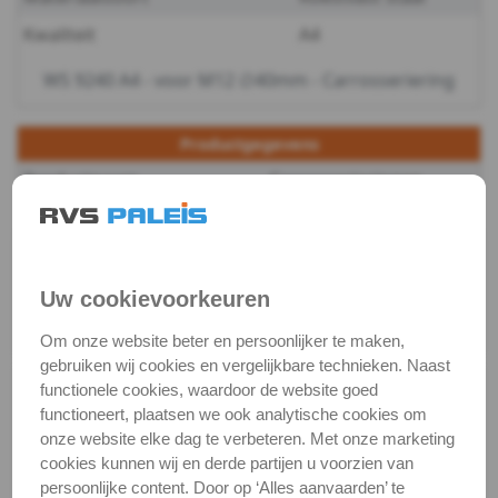
Kwaliteit
A4
-
WS 9240 A4 - voor M12 ∅40mm - Carrosseriering
m4
WS
Productgegevens
Productnaam
Carrosserieringen
9240
Categorie
Sluit & veerringen
-
DIN / Artikelnummer
WS 9240
A4
Kwaliteit
A4 ( RVS / INOX )
Uw cookievoorkeuren
-
Verpakking
verpakking
Om onze website beter en persoonlijker te maken,
gebruiken wij cookies en vergelijkbare technieken. Naast
m5
Alle maten zijn in millimeters.
functionele cookies, waardoor de website goed
Foto's van producten zijn alleen illustraties en
functioneert, plaatsen we ook analytische cookies om
WS
onze website elke dag te verbeteren. Met onze marketing
kunnen soms afwijken van het werkelijke object. Het
cookies kunnen wij en derde partijen u voorzien van
9240
verandert niets aan hun fundamentele
persoonlijke content. Door op ‘Alles aanvaarden’ te
eigenschappen.