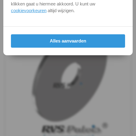
klikken gaat u hiermee akkoord. U kunt uw
-
Productafbeeldingen
cookievoorkeuren
altijd wijzigen.
A4
-
Alles aanvaarden
m6
WS
9240
-
A4
-
m8