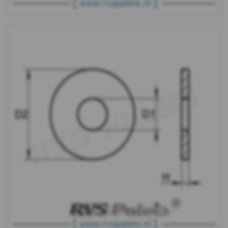
WS
9240
-
A4
-
m10
WS
9240
-
A4
-