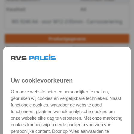
Kwaliteit
A4
-
WS 9240 A4 - voor M12 ∅35mm - Carrosseriering
m4
WS
Productgegevens
Productnaam
Carrosserieringen
9240
Categorie
Sluit & veerringen
-
DIN / Artikelnummer
WS 9240
A4
Kwaliteit
A4 ( RVS / INOX )
Uw cookievoorkeuren
-
Verpakking
verpakking
Om onze website beter en persoonlijker te maken,
gebruiken wij cookies en vergelijkbare technieken. Naast
m5
Alle maten zijn in millimeters.
functionele cookies, waardoor de website goed
Foto's van producten zijn alleen illustraties en
functioneert, plaatsen we ook analytische cookies om
WS
onze website elke dag te verbeteren. Met onze marketing
kunnen soms afwijken van het werkelijke object. Het
cookies kunnen wij en derde partijen u voorzien van
9240
verandert niets aan hun fundamentele
persoonlijke content. Door op ‘Alles aanvaarden’ te
eigenschappen.