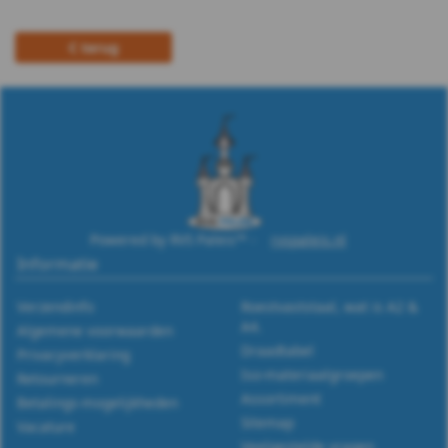
A4
terug
DIN
988
WS
9255
WS
Powered by RVS Paleis™ -
rvspaleis.nl
Informatie
9500
Verzendinfo
Roestvaststaal, wat is A2 &
WS
A4.
Algemene voorwaarden
Draadtabel
Privacyverklaring
9510
Iso-materiaalgroepen
Retourneren
Assortiment
Betalings-mogelijkheden
WS
Sitemap
Vacature
Veelgestelde vragen