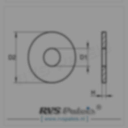
-
m10
WS
9240
-
A2
-
m12
WS
9240
-