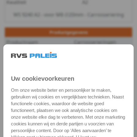
Kwaliteit
A2
-
WS 9240 A2 - voor M8 ∅20mm - Carrosseriering
A2
Productgegevens
-
Productnaam
Carrosserieringen
m5
Categorie
Sluit & veerringen
WS
DIN / Artikelnummer
WS 9240
Kwaliteit
A2 ( RVS / INOX )
9240
Uw cookievoorkeuren
Verpakking
verpakking
-
Om onze website beter en persoonlijker te maken,
gebruiken wij cookies en vergelijkbare technieken. Naast
Alle maten zijn in millimeters.
A2
functionele cookies, waardoor de website goed
Foto's van producten zijn alleen illustraties en
functioneert, plaatsen we ook analytische cookies om
kunnen soms afwijken van het werkelijke object. Het
-
onze website elke dag te verbeteren. Met onze marketing
verandert niets aan hun fundamentele
cookies kunnen wij en derde partijen u voorzien van
m6
eigenschappen.
persoonlijke content. Door op ‘Alles aanvaarden’ te