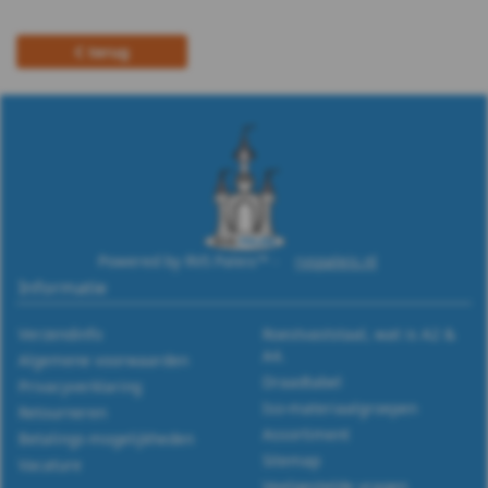
A4
terug
DIN
988
WS
9255
WS
Powered by RVS Paleis™ -
rvspaleis.nl
Informatie
9500
Verzendinfo
Roestvaststaal, wat is A2 &
WS
A4.
Algemene voorwaarden
Draadtabel
Privacyverklaring
9510
Iso-materiaalgroepen
Retourneren
Assortiment
Betalings-mogelijkheden
WS
Sitemap
Vacature
Veelgestelde vragen