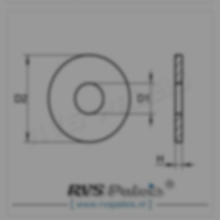
-
m10
WS
9240
-
A2
-
m12
WS
9240
-