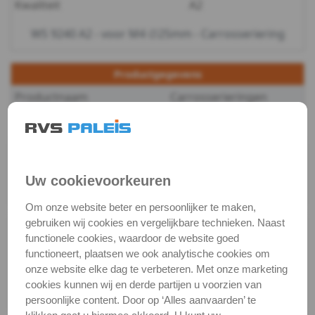
Kwaliteit
A2
-
WS 9240 A2 - voor M4 ∅25mm - Carrosseriering
A2
Productgegevens
-
Productnaam
Carrosserieringen
m5
Categorie
Sluit & veerringen
WS
DIN / Artikelnummer
WS 9240
Kwaliteit
A2 ( RVS / INOX )
9240
Uw cookievoorkeuren
Verpakking
verpakking
-
Om onze website beter en persoonlijker te maken,
gebruiken wij cookies en vergelijkbare technieken. Naast
Alle maten zijn in millimeters.
A2
functionele cookies, waardoor de website goed
Foto's van producten zijn alleen illustraties en
functioneert, plaatsen we ook analytische cookies om
kunnen soms afwijken van het werkelijke object. Het
-
onze website elke dag te verbeteren. Met onze marketing
verandert niets aan hun fundamentele
cookies kunnen wij en derde partijen u voorzien van
m6
eigenschappen.
persoonlijke content. Door op ‘Alles aanvaarden’ te