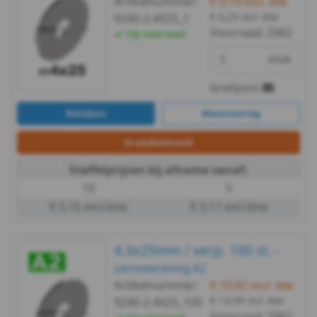
Artikelnummer:
€ 0,19
excl. btw
A4
€ 0,23
incl. btw
9240-2-4X25_1
Voorraad:
2962
Op voorraad
DIN
stuk
988
briefpost
WS
Bekijken
Maatvoering
9255
In winkelmand
WS
Staffelprijzen bij afname vanaf:
10
5
9500
€ 0,16 excl.btw
€ 0,17 excl.btw
WS
4.3x25mm / verp. 100 st. -
9510
carrosseriering A2
Artikelnummer:
€ 10,82
excl. btw
WS
€ 13,09
incl. btw
9240-2-4X25_100
Voorraad:
2962