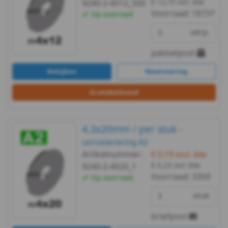
€ 12,75
incl. btw
9240-2-4X12_500
Voorraad:
18737
Op voorraad
-
verp.
A2
pakketpost
-
Bekijken
Maatvoering
m5
In winkelmand
WS
9240
4.3x20mm / per stuk -
carrosseriering A2
-
Artikelnummer:
€ 0,19
excl. btw
€ 0,23
incl. btw
9240-2-4X20_1
A2
Voorraad:
3359
Op voorraad
-
stuk
m6
briefpost