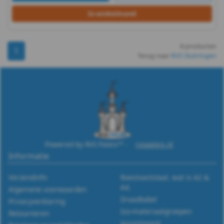
In winkelmand
Pennen
&
8 producten
1
Terug naar
RVS Sluitringen
Borgingen
Keilankers
&
Pluggen
Fittingen
Powered by RVS Paleis™ -
rvspaleis.nl
Informatie
Metaalbewerking
Verzendinfo
Roestvaststaal, wat is A2 &
Bits
A4.
Algemene voorwaarden
Draadtabel
Privacyverklaring
en
Iso-materiaalgroepen
Retourneren
Assortiment