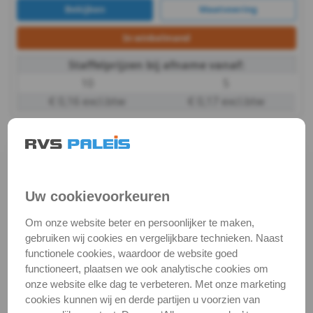
Bekijken
Maatvoering
WS
In winkelmand
9240
Staffelprijzen bij afname vanaf:
-
10
5
€ 0,16 excl.btw
€ 0,17 excl.btw
A2
-
4.3x20mm / verp. 200 st. -
m8
carrosseriering A2
Artikelnummer:
€ 13,51
excl. btw
WS
€ 16,35
incl. btw
9240-2-4X20_200
Uw cookievoorkeuren
Voorraad:
3359
Op voorraad
9240
Om onze website beter en persoonlijker te maken,
verp.
gebruiken wij cookies en vergelijkbare technieken. Naast
-
functionele cookies, waardoor de website goed
pakketpost
functioneert, plaatsen we ook analytische cookies om
A2
onze website elke dag te verbeteren. Met onze marketing
Bekijken
Maatvoering
cookies kunnen wij en derde partijen u voorzien van