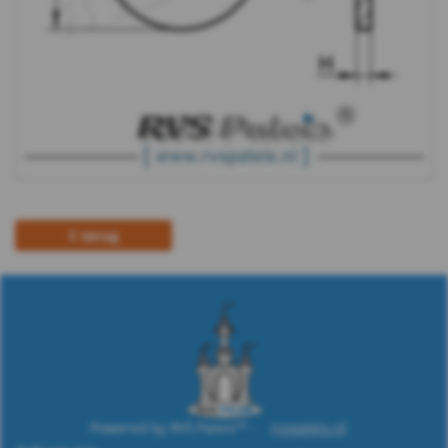
m10
DIN
9021
-
(PA6)
terug
-
m12
DIN
9021
-
Powered by RVS Paleis™ -
rvspaleis.nl