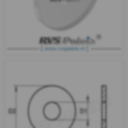
DIN
9021
-
(PA6)
-
m8
DIN
9021
-
(PA6)
-