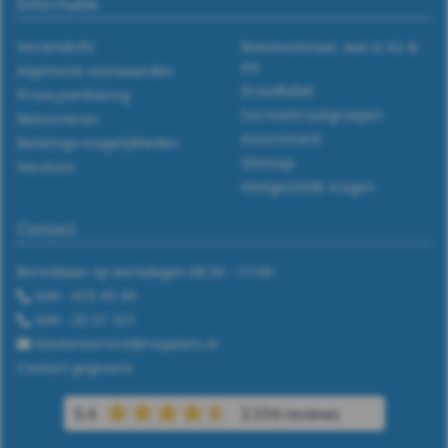
Informatie
(PA6)
-
Verzendinfo
Roestvaststaal, wat is A2 &
A4.
Algemene voorwaarden
m16
Draadtabel
Privacyverklaring
Iso-materiaalgroepen
Retourneren
WS
Assortiment
Betalings-mogelijkheden
Sitemap
Vacature
9055
Veelgestelde vragen
Stelring
Contact
DIN
Bereikbaar op werkdagen 08:30 - 17:00
046 - 475 45 49
705
046 - 20 21 321
klantenservice@rvspaleis.nl
Veerring
Contact gegevens
Afdekkap
9.4
3.334 reviews
Draadeind