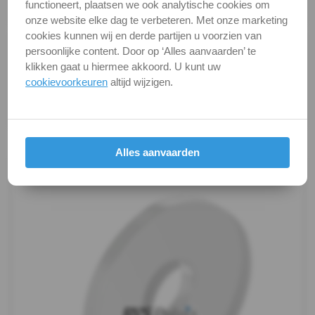
functioneert, plaatsen we ook analytische cookies om
Verpakking
verpakking
-
onze website elke dag te verbeteren. Met onze marketing
cookies kunnen wij en derde partijen u voorzien van
(PA6)
Alle maten zijn in millimeters.
persoonlijke content. Door op ‘Alles aanvaarden’ te
Foto's van producten zijn alleen illustraties en
klikken gaat u hiermee akkoord. U kunt uw
-
kunnen soms afwijken van het werkelijke object. Het
cookievoorkeuren
altijd wijzigen.
verandert niets aan hun fundamentele
m5
eigenschappen.
DIN
Productafbeeldingen
Alles aanvaarden
9021
-
(PA6)
-
m6