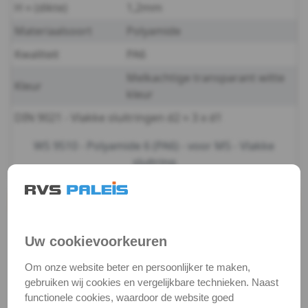
H ≈ (dikte)
1,2mm
-
Materiaalsoort
Polyamide
m3
Kwaliteit
PA6
Melkachtige transparant witte
DIN
Kleur
kleur
9021
DIN 9021 - Vlakke sluitringen d2 ≈ 3 x d1
-
WS 9510 - Polyamide 6 (PA6) - voor M5 - Vlakke
sluitring
(PA6)
-
Productgegevens
Productnaam
Sluitring 3xd
m4
Uw cookievoorkeuren
Categorie
Sluit & veerringen
DIN
Om onze website beter en persoonlijker te maken,
DIN / Artikelnummer
WS 9510
gebruiken wij cookies en vergelijkbare technieken. Naast
9021
Kwaliteit
PA6
functionele cookies, waardoor de website goed