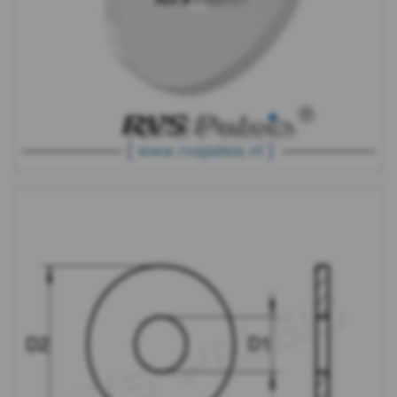
DIN
9021
-
(PA6)
-
m8
DIN
9021
-
(PA6)
-