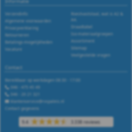
Informatie
(PA6)
-
Verzendinfo
Roestvaststaal, wat is A2 &
A4.
Algemene voorwaarden
m16
Draadtabel
Privacyverklaring
Iso-materiaalgroepen
Retourneren
WS
Assortiment
Betalings-mogelijkheden
Sitemap
Vacature
9055
Veelgestelde vragen
Stelring
Contact
DIN
Bereikbaar op werkdagen 08:30 - 17:00
046 - 475 45 49
705
046 - 20 21 321
klantenservice@rvspaleis.nl
Veerring
Contact gegevens
Afdekkap
9.4
3.338 reviews
Draadeind