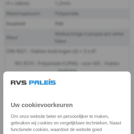
H ≈ (dikte)
1,2mm
-
Materiaalsoort
Polyamide
m3
Kwaliteit
PA6
Melkachtige transparant witte
DIN
Kleur
kleur
9021
DIN 9021 - Vlakke sluitringen d2 ≈ 3 x d1
-
WS 9510 - Polyamide 6 (PA6) - voor M5 - Vlakke
sluitring
(PA6)
-
Productgegevens
Productnaam
Sluitring 3xd
m4
Uw cookievoorkeuren
Categorie
Sluit & veerringen
DIN
Om onze website beter en persoonlijker te maken,
DIN / Artikelnummer
WS 9510
gebruiken wij cookies en vergelijkbare technieken. Naast
9021
Kwaliteit
PA6
functionele cookies, waardoor de website goed