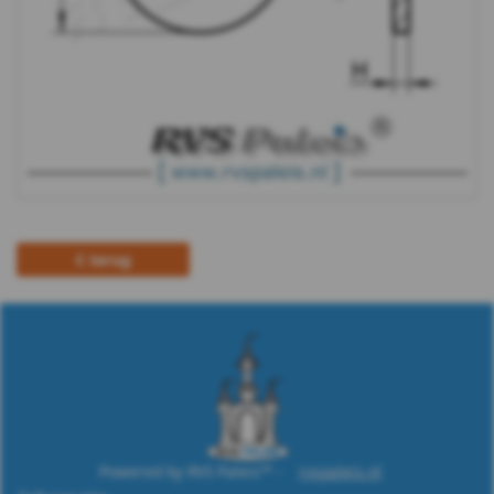
m10
DIN
9021
-
(PA6)
terug
-
m12
DIN
9021
-
Powered by RVS Paleis™ -
rvspaleis.nl