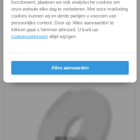
functioneert, plaatsen we ook analytische cookies om
Verpakking
verpakking
-
onze website elke dag te verbeteren. Met onze marketing
cookies kunnen wij en derde partijen u voorzien van
(PA6)
Alle maten zijn in millimeters.
persoonlijke content. Door op ‘Alles aanvaarden’ te
Foto's van producten zijn alleen illustraties en
klikken gaat u hiermee akkoord. U kunt uw
-
kunnen soms afwijken van het werkelijke object. Het
cookievoorkeuren
altijd wijzigen.
verandert niets aan hun fundamentele
m5
eigenschappen.
DIN
Productafbeeldingen
Alles aanvaarden
9021
-
(PA6)
-
m6