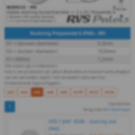
433
DIN
Sluitring Polyamide 6 (PA6) - M5
440R
D1 ≈ (binnen diameter)
5,3mm
DIN
D2 ≈ (buiten diameter)
15,0mm
H ≈ (dikte)
1,2mm
440V
Alle maten zijn in millimeters
Foto's van producten zijn alleen illustraties en kunnen soms afwijken
DIN
van het werkelijke object. Het verandert niets aan hun
fundamentele eigenschappen.
9021
m3
m4
m5
m6
m8
m10
m12
m16
WS
3 producten
1
Terug naar
RVS Sluitringen
9240
m5 / per stuk -
sluitring 3xd
DIN
(PA6)