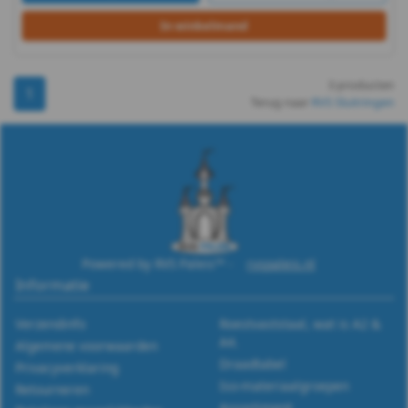
-
In winkelmand
(PA6)
3 producten
-
1
Terug naar
RVS Sluitringen
m5
DIN
9021
-
Powered by RVS Paleis™ -
rvspaleis.nl
Informatie
(PA6)
Verzendinfo
Roestvaststaal, wat is A2 &
-
A4.
Algemene voorwaarden
Draadtabel
m6
Privacyverklaring
Iso-materiaalgroepen
Retourneren
Assortiment