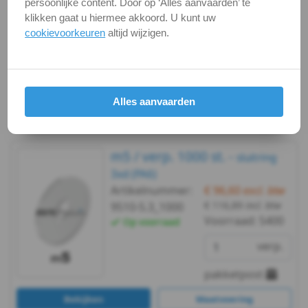
Op voorraad
persoonlijke content. Door op ‘Alles aanvaarden’ te
klikken gaat u hiermee akkoord. U kunt uw
-
verp.
cookievoorkeuren
altijd wijzigen.
m3
briefpost
Bekijken
Maatvoering
DIN
Alles aanvaarden
In winkelmand
9021
-
m5 / verp. 1000 st. -
sluitring
(PA6)
3xd (PA6)
Artikelnummer:
€ 96,60
excl. btw
-
€ 116,89
incl. btw
9510-5.3_1000
Voorraad:
5400
Op voorraad
m4
verp.
DIN
pakketpost
9021
Bekijken
Maatvoering