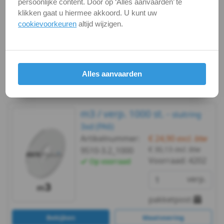
Op voorraad
persoonlijke content. Door op ‘Alles aanvaarden’ te
klikken gaat u hiermee akkoord. U kunt uw
-
verp.
cookievoorkeuren
altijd wijzigen.
m3
briefpost
Bekijken
Maatvoering
DIN
Alles aanvaarden
In winkelmand
9021
-
m3 / verp. 1000 st. -
sluitring
(PA6)
3xd (PA6)
Artikelnummer:
€ 24,90
excl. btw
-
€ 30,13
incl. btw
9510-3.2_1000
Voorraad:
4202
Op voorraad
m4
verp.
DIN
pakketpost
9021
Bekijken
Maatvoering