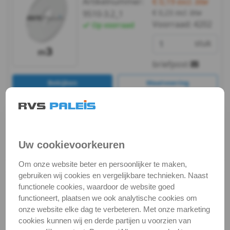
Artikelnummer:
€ 0,19
excl. btw
988
€ 0,23
incl. btw
9510-3.2_1
Voorraad:
4202
Op voorraad
WS
stuk
9255
briefpost
WS
Bekijken
Maatvoering
9500
In winkelmand
WS
Staffelprijzen bij afname vanaf:
10
5
9510
Uw cookievoorkeuren
€ 0,16 excl.btw
€ 0,17 excl.btw
DIN
Om onze website beter en persoonlijker te maken,
gebruiken wij cookies en vergelijkbare technieken. Naast
m3 / verp. 100 st. -
9021
sluitring 3xd
functionele cookies, waardoor de website goed
(PA6)
functioneert, plaatsen we ook analytische cookies om
-
Artikelnummer:
€ 3,32
excl. btw
onze website elke dag te verbeteren. Met onze marketing
€ 4,02
incl. btw
9510-3.2_100
cookies kunnen wij en derde partijen u voorzien van
(PA6)
Voorraad:
4202