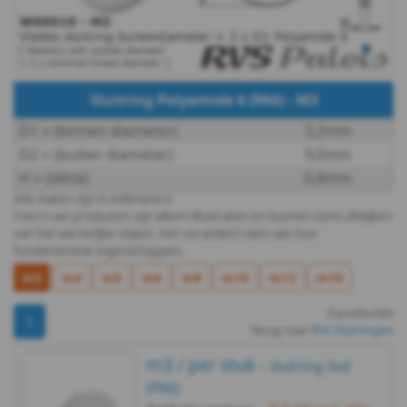
433
DIN
Sluitring Polyamide 6 (PA6) - M3
440R
D1 ≈ (binnen diameter)
3,2mm
DIN
D2 ≈ (buiten diameter)
9,0mm
H ≈ (dikte)
0,8mm
440V
Alle maten zijn in millimeters
Foto's van producten zijn alleen illustraties en kunnen soms afwijken
DIN
van het werkelijke object. Het verandert niets aan hun
fundamentele eigenschappen.
9021
m3
m4
m5
m6
m8
m10
m12
m16
WS
3 producten
1
Terug naar
RVS Sluitringen
9240
m3 / per stuk -
sluitring 3xd
DIN
(PA6)