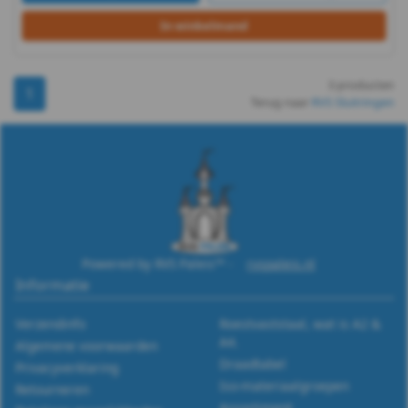
-
In winkelmand
(PA6)
3 producten
-
1
Terug naar
RVS Sluitringen
m5
DIN
9021
-
Powered by RVS Paleis™ -
rvspaleis.nl
Informatie
(PA6)
Verzendinfo
Roestvaststaal, wat is A2 &
-
A4.
Algemene voorwaarden
Draadtabel
m6
Privacyverklaring
Iso-materiaalgroepen
Retourneren
Assortiment