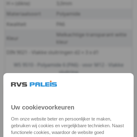
H ≈ (dikte)
3,0mm
-
Materiaalsoort
Polyamide
m3
Kwaliteit
PA6
Melkachtige transparant witte
DIN
Kleur
kleur
9021
DIN 9021 - Vlakke sluitringen d2 ≈ 3 x d1
-
WS 9510 - Polyamide 6 (PA6) - voor M12 - Vlakke
sluitring
(PA6)
-
Productgegevens
Productnaam
Sluitring 3xd
m4
Uw cookievoorkeuren
Categorie
Sluit & veerringen
DIN
Om onze website beter en persoonlijker te maken,
DIN / Artikelnummer
WS 9510
gebruiken wij cookies en vergelijkbare technieken. Naast
9021
Kwaliteit
PA6
functionele cookies, waardoor de website goed