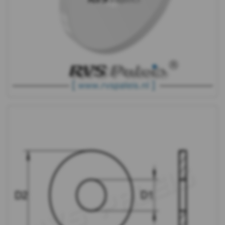
DIN
9021
-
(PA6)
-
m8
DIN
9021
-
(PA6)
-