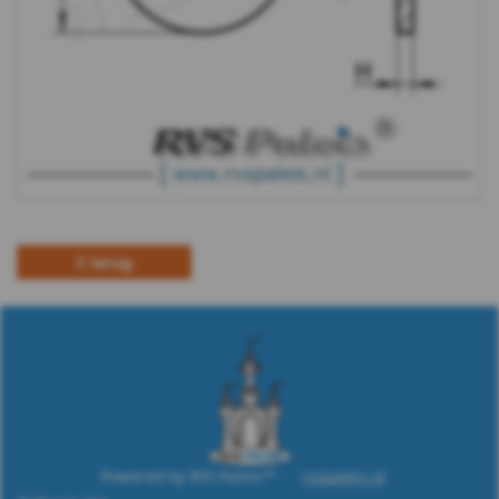
m10
DIN
9021
-
(PA6)
terug
-
m12
DIN
9021
-
Powered by RVS Paleis™ -
rvspaleis.nl