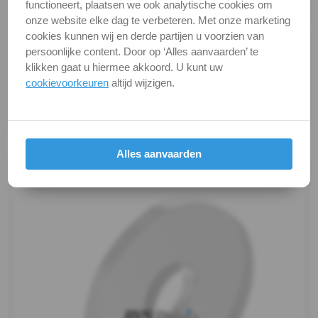
functioneert, plaatsen we ook analytische cookies om
Verpakking
verpakking
-
onze website elke dag te verbeteren. Met onze marketing
cookies kunnen wij en derde partijen u voorzien van
(PA6)
Alle maten zijn in millimeters.
persoonlijke content. Door op ‘Alles aanvaarden’ te
Foto's van producten zijn alleen illustraties en
klikken gaat u hiermee akkoord. U kunt uw
-
kunnen soms afwijken van het werkelijke object. Het
cookievoorkeuren
altijd wijzigen.
verandert niets aan hun fundamentele
m5
eigenschappen.
DIN
Productafbeeldingen
Alles aanvaarden
9021
-
(PA6)
-
m6