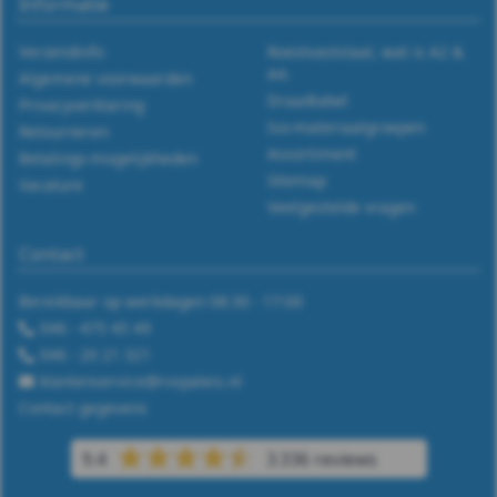
Informatie
(PA6)
-
Verzendinfo
Roestvaststaal, wat is A2 &
A4.
Algemene voorwaarden
m16
Draadtabel
Privacyverklaring
Iso-materiaalgroepen
Retourneren
WS
Assortiment
Betalings-mogelijkheden
Sitemap
Vacature
9055
Veelgestelde vragen
Stelring
Contact
DIN
Bereikbaar op werkdagen 08:30 - 17:00
046 - 475 45 49
705
046 - 20 21 321
klantenservice@rvspaleis.nl
Veerring
Contact gegevens
Afdekkap
9.4
3.336 reviews
Draadeind