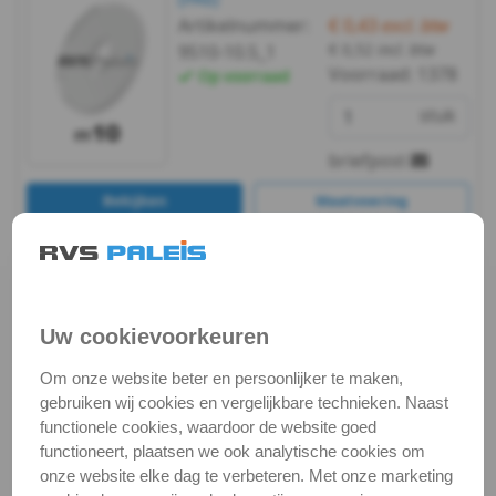
988
Artikelnummer:
€ 0,43
excl. btw
€ 0,52
incl. btw
9510-10.5_1
WS
Voorraad:
1378
Op voorraad
9255
stuk
WS
briefpost
9500
Bekijken
Maatvoering
In winkelmand
WS
Staffelprijzen bij afname vanaf:
9510
10
5
Uw cookievoorkeuren
DIN
€ 0,37 excl.btw
€ 0,39 excl.btw
Om onze website beter en persoonlijker te maken,
9021
gebruiken wij cookies en vergelijkbare technieken. Naast
m10 / verp. 50 st. -
sluitring 3xd
functionele cookies, waardoor de website goed
-
(PA6)
functioneert, plaatsen we ook analytische cookies om
Artikelnummer:
€ 17,26
excl. btw
onze website elke dag te verbeteren. Met onze marketing
(PA6)
€ 20,88
incl. btw
9510-10.5_50