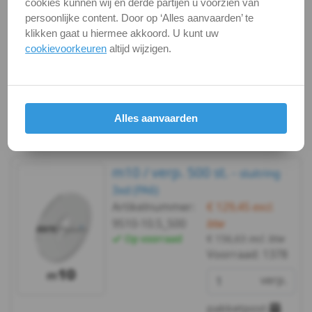
cookies kunnen wij en derde partijen u voorzien van
Voorraad:
1378
Op voorraad
persoonlijke content. Door op ‘Alles aanvaarden’ te
-
klikken gaat u hiermee akkoord. U kunt uw
verp.
cookievoorkeuren
altijd wijzigen.
m3
pakketpost
DIN
Bekijken
Maatvoering
9021
Alles aanvaarden
In winkelmand
-
m10 / verp. 500 st. -
(PA6)
sluitring
3xd (PA6)
-
Artikelnummer:
€ 129,45
excl.
9510-10.5_500
btw
m4
Op voorraad
€ 156,63
incl. btw
Voorraad:
1378
DIN
verp.
9021
pakketpost