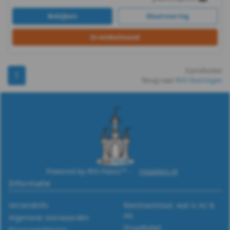
-
Bekijken
Maatvoering
(PA6)
In winkelmand
-
3 producten
m5
1
Terug naar
RVS Sluitringen
DIN
9021
-
(PA6)
Powered by RVS Paleis™ -
rvspaleis.nl
Informatie
-
Verzendinfo
Roestvaststaal, wat is A2 &
m6
A4.
Algemene voorwaarden
Draadtabel
Privacyverklaring