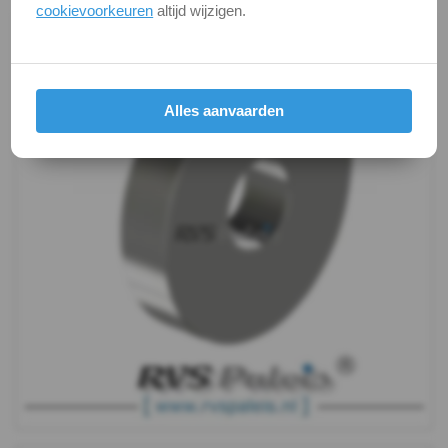
cookievoorkeuren
altijd wijzigen.
-
A2
-
Alles aanvaarden
m10
DIN
7349
-
A2
-
m12