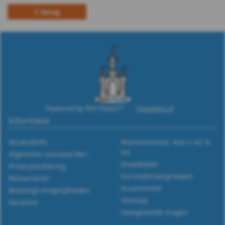
988
terug
WS
9255
WS
9500
Powered by RVS Paleis™ -
rvspaleis.nl
WS
Informatie
9510
Verzendinfo
Roestvaststaal, wat is A2 &
A4.
Algemene voorwaarden
WS
Draadtabel
Privacyverklaring
Iso-materiaalgroepen
Retourneren
9055
Assortiment
Betalings-mogelijkheden
Sitemap
Vacature
Stelring
Veelgestelde vragen