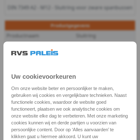
DIN 7349 A2 - M12 - Sluitring voor zware spanbussen
-
m6
Productgegevens
Productnaam
Sluitring
DIN
Categorie
Sluit & veerringen
7349
DIN / Artikelnummer
DIN 7349
-
Kwaliteit
A2 ( RVS / INOX )
Uw cookievoorkeuren
A2
Verpakking
verpakking
Om onze website beter en persoonlijker te maken,
-
Alle maten zijn in millimeters.
gebruiken wij cookies en vergelijkbare technieken. Naast
Foto's van producten zijn alleen illustraties en
functionele cookies, waardoor de website goed
m8
kunnen soms afwijken van het werkelijke object. Het
functioneert, plaatsen we ook analytische cookies om
onze website elke dag te verbeteren. Met onze marketing
verandert niets aan hun fundamentele
DIN
cookies kunnen wij en derde partijen u voorzien van
eigenschappen.
persoonlijke content. Door op ‘Alles aanvaarden’ te
7349
Productafbeeldingen
klikken gaat u hiermee akkoord. U kunt uw