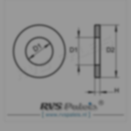
DIN
433
DIN
440R
DIN
440V
DIN
9021
WS
9240
DIN