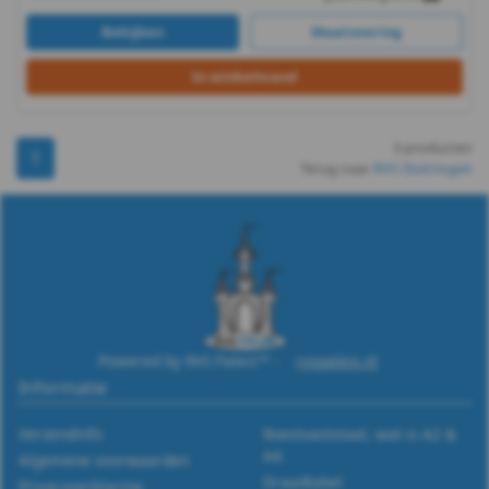
-
Bekijken
Maatvoering
m4
In winkelmand
DIN
3 producten
1
433
Terug naar
RVS Sluitringen
-
A4
-
m5
Powered by RVS Paleis™ -
rvspaleis.nl
Informatie
DIN
Verzendinfo
Roestvaststaal, wat is A2 &
433
A4.
Algemene voorwaarden
Draadtabel
Privacyverklaring