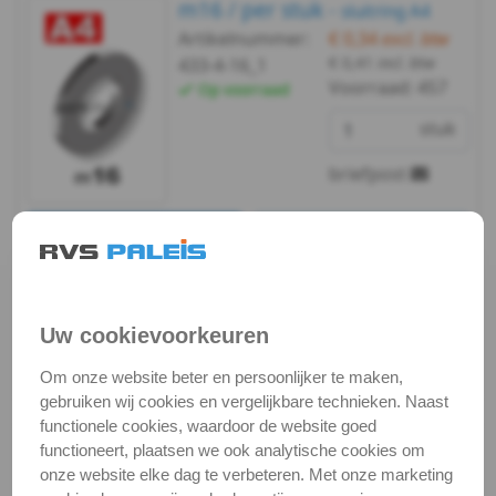
m16 / per stuk -
433
sluitring A4
Artikelnummer:
€ 0,34
excl. btw
-
€ 0,41
incl. btw
433-4-16_1
Voorraad:
457
Op voorraad
A4
stuk
-
briefpost
m2
Bekijken
Maatvoering
DIN
In winkelmand
433
Staffelprijzen bij afname vanaf:
Uw cookievoorkeuren
-
10
5
€ 0,29 excl.btw
€ 0,30 excl.btw
Om onze website beter en persoonlijker te maken,
A4
gebruiken wij cookies en vergelijkbare technieken. Naast
functionele cookies, waardoor de website goed
-
m16 / verp. 50 st. -
sluitring A4
functioneert, plaatsen we ook analytische cookies om
Artikelnummer:
€ 13,50
excl. btw
onze website elke dag te verbeteren. Met onze marketing
m2,5