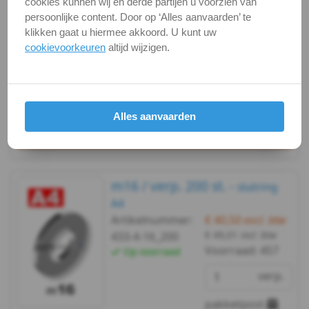
€ 16,34
incl. btw
cookies kunnen wij en derde partijen u voorzien van
433-4-16_50
Voorraad:
457
persoonlijke content. Door op ‘Alles aanvaarden’ te
Op voorraad
DIN
klikken gaat u hiermee akkoord. U kunt uw
verp.
cookievoorkeuren
altijd wijzigen.
433
briefpost
-
Bekijken
Maatvoering
A4
Alles aanvaarden
In winkelmand
-
m3
m16 / verp. 200 st. -
sluitring
DIN
A4
Artikelnummer:
€ 40,50
excl. btw
433
€ 49,01
incl. btw
433-4-16_200
Voorraad:
457
Op voorraad
-
verp.
A4
pakketpost