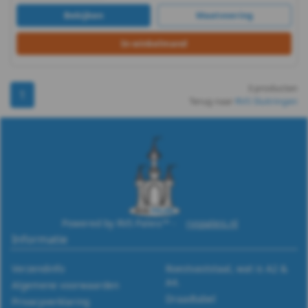
-
Bekijken
Maatvoering
A2
In winkelmand
-
3 producten
1
m5
Terug naar
RVS Sluitringen
DIN
433
-
A2
Powered by RVS Paleis™ -
rvspaleis.nl
Informatie
-
Verzendinfo
Roestvaststaal, wat is A2 &
m6
A4.
Algemene voorwaarden
Draadtabel
Privacyverklaring