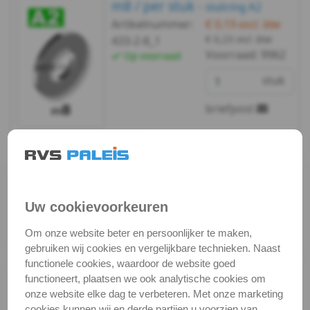
m8 / per stuk -
m2
sluitring A2
Artikelnummer:
€ 0,19
excl. btw
DIN
€ 0,23
incl. btw
433-2-8_1
Voorraad:
9962
Op voorraad
433
stuk
-
briefpost
A2
Bekijken
Maatvoering
-
In winkelmand
m2,5
Staffelprijzen bij afname vanaf:
Uw cookievoorkeuren
DIN
10
5
Om onze website beter en persoonlijker te maken,
€ 0,16 excl.btw
€ 0,17 excl.btw
433
gebruiken wij cookies en vergelijkbare technieken. Naast
functionele cookies, waardoor de website goed
-
m8 / verp. 200 st. -
functioneert, plaatsen we ook analytische cookies om
sluitring A2
onze website elke dag te verbeteren. Met onze marketing
Artikelnummer:
€ 8,24
excl. btw
A2
cookies kunnen wij en derde partijen u voorzien van