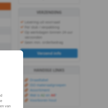
VERZENDING
Levering uit voorraad
Per stuk / verpakking
Op werkdagen binnen 24 uur
verzonden
Geen min. orderbedrag
Verzend info
ijken
HANDIGE LINKS
ntele
Draadtabel
ISO materiaalgroepen
Assortiment
Wat is
A2
en
A4
?
ed
Voorboren hout
te
ien van