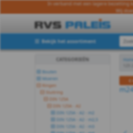
In verband met een lagere bezetting k
Wij doe
Bekijk het assortiment
CATEGORIEËN
Hom
125 
Bouten
Moeren
Ringen
m24 
Sluitring
DIN 125A
DIN 125A - A2
DIN 125A - A2 - m2
DIN 125A - A2 - m2,5
DIN 125A - A2 - m3