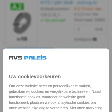
m10 / per stuk -
A2
sluitring A2
Artikelnummer:
€ 0,19
excl. btw
-
€ 0,23
incl. btw
125-2-10_1
Voorraad:
24682
Op voorraad
m2,5
stuk
DIN
briefpost
125A
Bekijken
Maatvoering
-
In winkelmand
A2
Staffelprijzen bij afname vanaf:
Uw cookievoorkeuren
-
10
5
€ 0,16 excl.btw
€ 0,17 excl.btw
Om onze website beter en persoonlijker te maken,
m3
gebruiken wij cookies en vergelijkbare technieken. Naast
functionele cookies, waardoor de website goed
DIN
m10 / verp. 100 st. -
sluitring
functioneert, plaatsen we ook analytische cookies om
A2
onze website elke dag te verbeteren. Met onze marketing
125A