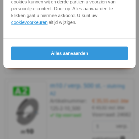
Artikelnummer:
€ 9,48
excl. btw
cookies kunnen wij en derde partijen u voorzien van
€ 11,47
incl. btw
125-2-10_100
persoonlijke content. Door op ‘Alles aanvaarden’ te
-
Voorraad:
24682
Op voorraad
klikken gaat u hiermee akkoord. U kunt uw
cookievoorkeuren
altijd wijzigen.
A2
verp.
-
briefpost
m4
Bekijken
Maatvoering
Alles aanvaarden
In winkelmand
DIN
125A
m10 / verp. 500 st. -
sluitring
-
A2
Artikelnummer:
€ 35,55
excl. btw
A2
€ 43,02
incl. btw
125-2-10_500
Voorraad:
24682
Op voorraad
-
verp.
m5
pakketpost