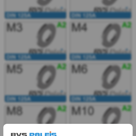
A2
DIN
125A
-
A2
-
m2
DIN
125A
-