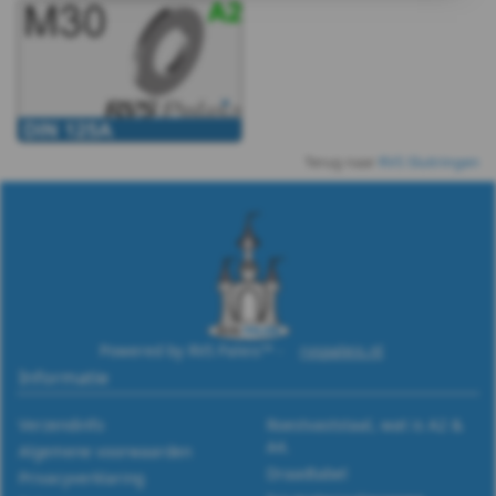
-
A2
-
Terug naar
RVS Sluitringen
m4
DIN
125A
-
Powered by RVS Paleis™ -
rvspaleis.nl
A2
Informatie
-
Verzendinfo
Roestvaststaal, wat is A2 &
A4.
Algemene voorwaarden
m5
Draadtabel
Privacyverklaring