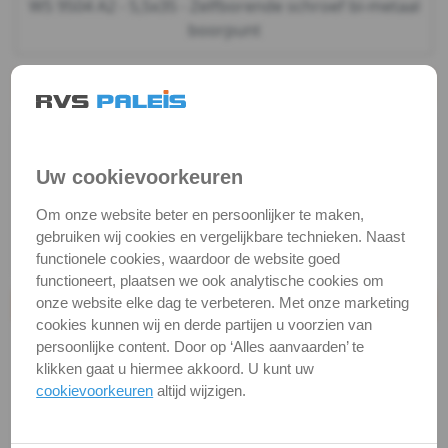
WS 9504 A2 - 5,5x35 - Zelfborende schroef bi-metaal
Spaanplaat
boorpunt
schroeven
Productgegevens
Pennen
Productnaam
Plaatschroef
&
Categorie
Plaatschroeven
Uw cookievoorkeuren
Borgingen
DIN / Artikelnummer
WS 9504
Om onze website beter en persoonlijker te maken,
Kwaliteit
A2 ( RVS / INOX )
Keilankers
gebruiken wij cookies en vergelijkbare technieken. Naast
Verpakking
verpakking
functionele cookies, waardoor de website goed
&
functioneert, plaatsen we ook analytische cookies om
onze website elke dag te verbeteren. Met onze marketing
Bijpassende producten
Pluggen
cookies kunnen wij en derde partijen u voorzien van
RVS dopbithouder met
persoonlijke content. Door op ‘Alles aanvaarden’ te
Fittingen
vasthoudfunctie SW 8
klikken gaat u hiermee akkoord. U kunt uw
cookievoorkeuren
altijd wijzigen.
Artikelnummer:
€ 12,29
excl. btw
Metaalbewerking
€ 14,86
incl. btw
5071223-001_1
Voorraad:
3
Op voorraad