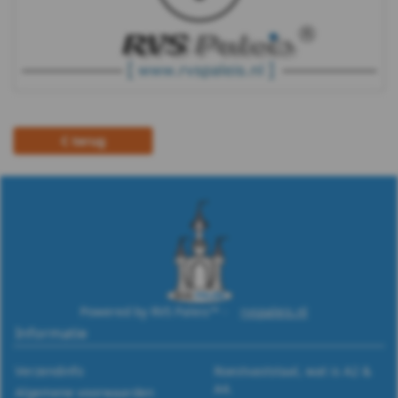
terug
Powered by RVS Paleis™ -
rvspaleis.nl
Informatie
Verzendinfo
Roestvaststaal, wat is A2 &
A4.
Algemene voorwaarden