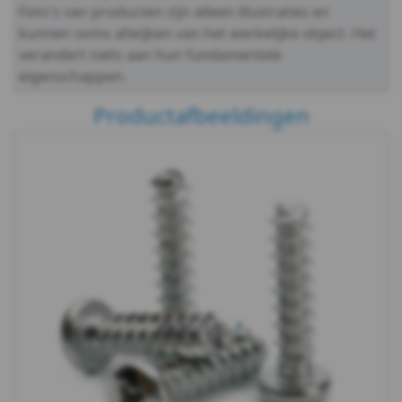
Foto's van producten zijn alleen illustraties en
&
kunnen soms afwijken van het werkelijke object. Het
verandert niets aan hun fundamentele
Borgingen
eigenschappen.
Keilankers
Productafbeeldingen
&
Pluggen
Fittingen
Metaalbewerking
Bits
en
toebehoren