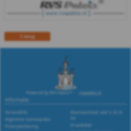
terug
Powered by RVS Paleis™ -
rvspaleis.nl
Informatie
Verzendinfo
Roestvaststaal, wat is A2 &
A4.
Algemene voorwaarden
Draadtabel
Privacyverklaring