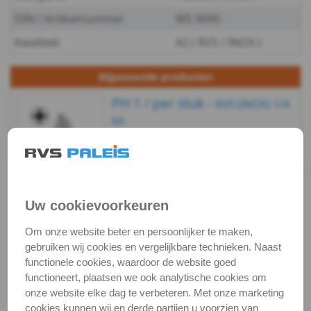
WS
DIN / Artikelnummer
WS 9090
9090
Kwaliteit
A2 ( RVS / INOX )
-
Bijpassende producten
A2
PH 1 / per stuk -
RVS (INOX) 1/4
bit
-
Artikelnummer:
€ 4,52
excl. btw
€ 5,47
incl. btw
3851/1-TS-PH-
3
Voorraad:
26
PH1X25_1
Op voorraad
WS
(verzonden binnen 24
Uw cookievoorkeuren
uur)
9090
Om onze website beter en persoonlijker te maken,
Bekijken
Maatvoering
In winkelmand
gebruiken wij cookies en vergelijkbare technieken. Naast
-
functionele cookies, waardoor de website goed
Staffelprijzen bij afname vanaf:
functioneert, plaatsen we ook analytische cookies om
A2
10
5
onze website elke dag te verbeteren. Met onze marketing
€ 0,16 excl.btw
€ 0,17 excl.btw
cookies kunnen wij en derde partijen u voorzien van