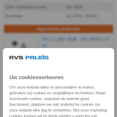
WS
DIN / Artikelnummer
WS 9090
9090
Kwaliteit
A2 ( RVS / INOX )
-
Bijpassende producten
A2
PH 2 / per stuk -
RVS (INOX) 1/4
bit
-
Artikelnummer:
€ 4,52
excl. btw
€ 5,47
incl. btw
3851/1-TS-PH-
3
Voorraad:
26
PH2X25_1
Op voorraad
WS
(verzonden binnen 24
Uw cookievoorkeuren
uur)
9090
Om onze website beter en persoonlijker te maken,
Bekijken
Maatvoering
In winkelmand
gebruiken wij cookies en vergelijkbare technieken. Naast
-
functionele cookies, waardoor de website goed
Staffelprijzen bij afname vanaf:
functioneert, plaatsen we ook analytische cookies om
A2
10
5
onze website elke dag te verbeteren. Met onze marketing
€ 0,16 excl.btw
€ 0,17 excl.btw
cookies kunnen wij en derde partijen u voorzien van