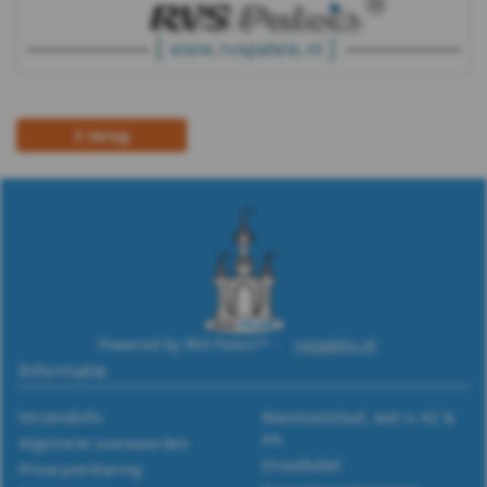
terug
Powered by RVS Paleis™ -
rvspaleis.nl
Informatie
Verzendinfo
Roestvaststaal, wat is A2 &
A4.
Algemene voorwaarden
Draadtabel
Privacyverklaring