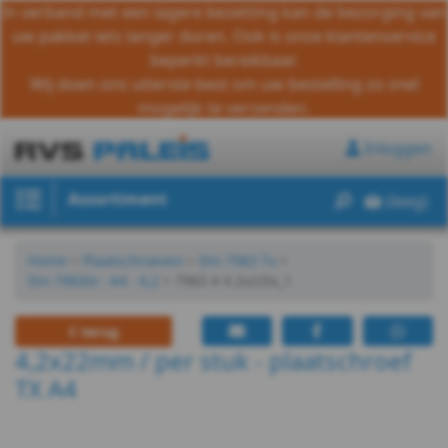
In verband met een lagere bezetting kan de bezorging van
uw pakket iets langer duren. Ook is onze klantenservice
beperkt bereikbaar.
Wij doen ons uiterste best om uw bestelling zo snel
Bouten
mogelijk te verzenden.
Moeren
Inloggen
Ringen
Assortiment
(leeg)
Draadeind
Houtschroeven
Home
>
Plaatschroeven
>
Din 7983 Tx
>
Din 7983tx - A4 - 4,2
>
7983 4 4.2x22tx_1
Plaatschroeven
terug
DIN
4,2x22mm / per stuk - plaatschroef
TX A4
7981
H