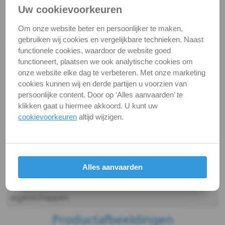
Staffelprijzen
-
Uw cookievoorkeuren
10
5
Om onze website beter en persoonlijker te maken,
3,5
€ 0,16 excl.btw
€ 0,17 excl.btw
gebruiken wij cookies en vergelijkbare technieken. Naast
DIN
functionele cookies, waardoor de website goed
Productgegevens
functioneert, plaatsen we ook analytische cookies om
Productnaam
Plaatschroef
7983TX
onze website elke dag te verbeteren. Met onze marketing
cookies kunnen wij en derde partijen u voorzien van
Categorie
Plaatschroeven
-
persoonlijke content. Door op ‘Alles aanvaarden’ te
DIN / Artikelnummer
DIN 7983 TX
klikken gaat u hiermee akkoord. U kunt uw
A4
cookievoorkeuren
altijd wijzigen.
Kwaliteit
A4 ( RVS / INOX )
-
Alle maten zijn in millimeters.
3,9
Foto's van producten zijn alleen illustraties en
Alles aanvaarden
kunnen soms afwijken van het werkelijke object. Het
DIN
verandert niets aan hun fundamentele
eigenschappen.
7983TX
Productafbeeldingen