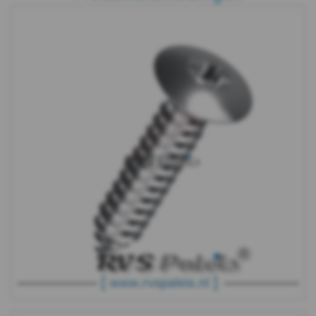
-
A4
-
4,2
DIN
7983TX
-
A4
-
4,8
DIN