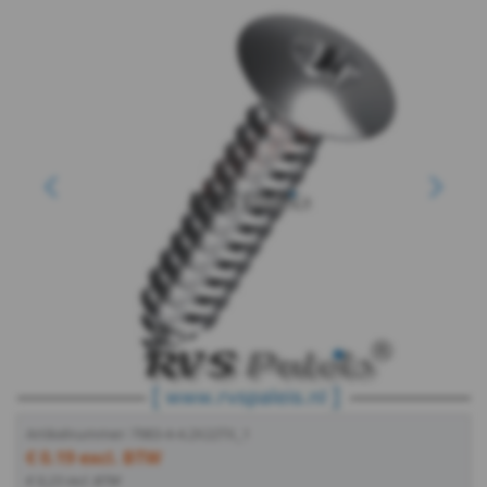
DIN
7981
Z
DIN
Vorige
Volge
7981
TX
DIN
7982
H
Artikelnummer: 7983-4-4.2X22TX_1
DIN
€ 0.19 excl. BTW
€ 0,23 incl. BTW