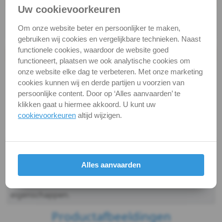
Staffelprijzen
-
Uw cookievoorkeuren
10
5
Om onze website beter en persoonlijker te maken,
3,5
€ 0,16 excl.btw
€ 0,17 excl.btw
gebruiken wij cookies en vergelijkbare technieken. Naast
DIN
functionele cookies, waardoor de website goed
Productgegevens
functioneert, plaatsen we ook analytische cookies om
Productnaam
Plaatschroef
7983TX
onze website elke dag te verbeteren. Met onze marketing
cookies kunnen wij en derde partijen u voorzien van
Categorie
Plaatschroeven
-
persoonlijke content. Door op ‘Alles aanvaarden’ te
DIN / Artikelnummer
DIN 7983 TX
klikken gaat u hiermee akkoord. U kunt uw
A4
cookievoorkeuren
altijd wijzigen.
Kwaliteit
A4 ( RVS / INOX )
-
Alle maten zijn in millimeters.
3,9
Foto's van producten zijn alleen illustraties en
Alles aanvaarden
kunnen soms afwijken van het werkelijke object. Het
DIN
verandert niets aan hun fundamentele
eigenschappen.
7983TX
Productafbeeldingen