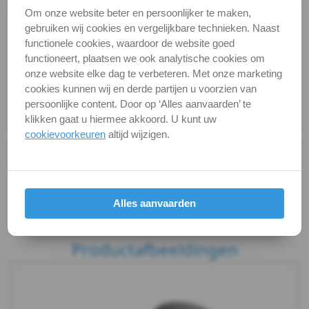
Productgegevens
-
Om onze website beter en persoonlijker te maken,
Productnaam
Plaatschroef
gebruiken wij cookies en vergelijkbare technieken. Naast
3,5
functionele cookies, waardoor de website goed
Categorie
Plaatschroeven
functioneert, plaatsen we ook analytische cookies om
DIN
DIN / Artikelnummer
DIN 7983 TX
onze website elke dag te verbeteren. Met onze marketing
cookies kunnen wij en derde partijen u voorzien van
Kwaliteit
A4 ( RVS / INOX )
7983TX
persoonlijke content. Door op ‘Alles aanvaarden’ te
Verpakking
verpakking
klikken gaat u hiermee akkoord. U kunt uw
-
cookievoorkeuren
altijd wijzigen.
Alle maten zijn in millimeters.
A4
Foto's van producten zijn alleen illustraties en
kunnen soms afwijken van het werkelijke object. Het
-
verandert niets aan hun fundamentele
Alles aanvaarden
3,9
eigenschappen.
Productafbeeldingen
DIN
7983TX