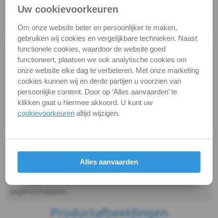
Staffelprijzen
-
Uw cookievoorkeuren
10
5
Om onze website beter en persoonlijker te maken,
3,5
€ 0,16 excl.btw
€ 0,17 excl.btw
gebruiken wij cookies en vergelijkbare technieken. Naast
DIN
functionele cookies, waardoor de website goed
Productgegevens
functioneert, plaatsen we ook analytische cookies om
Productnaam
Plaatschroef
7983TX
onze website elke dag te verbeteren. Met onze marketing
cookies kunnen wij en derde partijen u voorzien van
Categorie
Plaatschroeven
-
persoonlijke content. Door op ‘Alles aanvaarden’ te
DIN / Artikelnummer
DIN 7983 TX
klikken gaat u hiermee akkoord. U kunt uw
A4
cookievoorkeuren
altijd wijzigen.
Kwaliteit
A4 ( RVS / INOX )
-
Alle maten zijn in millimeters.
3,9
Foto's van producten zijn alleen illustraties en
Alles aanvaarden
kunnen soms afwijken van het werkelijke object. Het
DIN
verandert niets aan hun fundamentele
eigenschappen.
7983TX
Productafbeeldingen