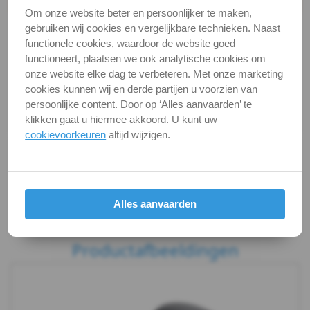
Productgegevens
-
Om onze website beter en persoonlijker te maken,
Productnaam
Plaatschroef
gebruiken wij cookies en vergelijkbare technieken. Naast
3,5
functionele cookies, waardoor de website goed
Categorie
Plaatschroeven
functioneert, plaatsen we ook analytische cookies om
DIN
DIN / Artikelnummer
DIN 7983 TX
onze website elke dag te verbeteren. Met onze marketing
cookies kunnen wij en derde partijen u voorzien van
Kwaliteit
A4 ( RVS / INOX )
7983TX
persoonlijke content. Door op ‘Alles aanvaarden’ te
Verpakking
verpakking
klikken gaat u hiermee akkoord. U kunt uw
-
cookievoorkeuren
altijd wijzigen.
Alle maten zijn in millimeters.
A4
Foto's van producten zijn alleen illustraties en
kunnen soms afwijken van het werkelijke object. Het
-
verandert niets aan hun fundamentele
Alles aanvaarden
3,9
eigenschappen.
Productafbeeldingen
DIN
7983TX