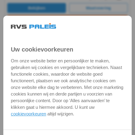
Bekijken
Maatvoering
In winkelmand
4,8x25mm / per stuk -
Uw cookievoorkeuren
plaatschroef TX A2
Artikelnummer:
€ 0,19
excl. btw
Om onze website beter en persoonlijker te maken,
€ 0,23
incl. btw
7982-2-
gebruiken wij cookies en vergelijkbare technieken. Naast
Voorraad:
1784
4.8X25TX_1
functionele cookies, waardoor de website goed
Op voorraad
functioneert, plaatsen we ook analytische cookies om
stuk
onze website elke dag te verbeteren. Met onze marketing
briefpost
cookies kunnen wij en derde partijen u voorzien van
persoonlijke content. Door op ‘Alles aanvaarden’ te
Bekijken
Maatvoering
klikken gaat u hiermee akkoord. U kunt uw
cookievoorkeuren
altijd wijzigen.
In winkelmand
Staffelprijzen bij afname vanaf: