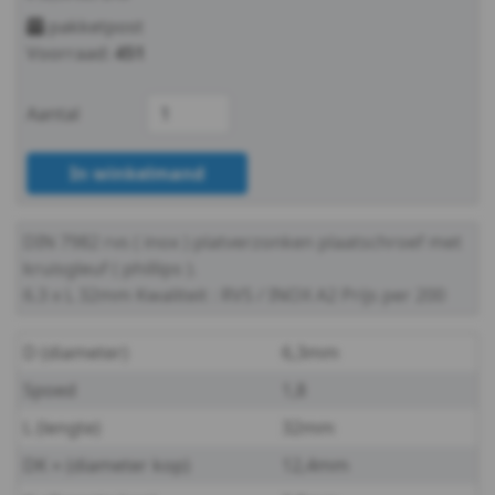
7982H
pakketpost
Voorraad:
451
-
A2
Aantal
-
In winkelmand
2,9
DIN 7982
rvs ( inox ) platverzonken plaatschroef met
DIN
kruisgleuf ( phillips ).
7982H
6.3 x L 32mm
Kwaliteit : RVS / INOX A2
Prijs per 200
-
D (diameter)
6,3mm
A2
Spoed
1,8
L (lengte)
32mm
-
DK ≈ (diameter kop)
12,4mm
3,5