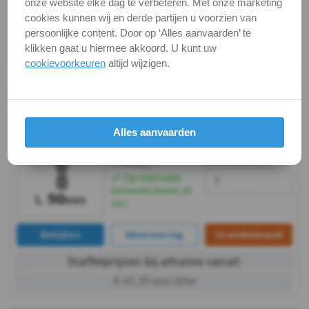
-
onze website elke dag te verbeteren. Met onze marketing
Bekijken
Maatvoering
In winkelmand
cookies kunnen wij en derde partijen u voorzien van
A2
Staffelprijzen bij afname vanaf:
persoonlijke content. Door op ‘Alles aanvaarden’ te
klikken gaat u hiermee akkoord. U kunt uw
€ 41,35 excl.btw
-
cookievoorkeuren
altijd wijzigen.
5,5
L 50mm / per stuk -
Universele
bithouder
DIN
Artikelnummer:
€ 9,80
excl. btw
Alles aanvaarden
€ 11,86
incl. btw
899/4/1-K-
7982H
Voorraad:
33
1/4X50_1
-
Op voorraad
(verzonden binnen 24
uur)
A2
Bekijken
Maatvoering
In winkelmand
-
Staffelprijzen bij afname vanaf:
6,3
€ 41,35 excl.btw
DIN