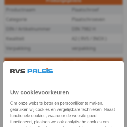
Productgegevens
-
Productnaam
Plaatschroef
4,2
Categorie
Plaatschroeven
DIN
DIN / Artikelnummer
DIN 7982 H
Kwaliteit
A2 ( RVS / INOX )
7982H
Verpakking
verpakking
-
Bijpassende producten
A2
PH 3 / per stuk -
RVS (INOX) 1/4
-
bit
Artikelnummer:
€ 4,52
excl. btw
4,8
Uw cookievoorkeuren
€ 5,47
incl. btw
3851/1-TS-PH-
Voorraad:
16
PH3X25_1
DIN
Om onze website beter en persoonlijker te maken,
Op voorraad
gebruiken wij cookies en vergelijkbare technieken. Naast
(verzonden binnen 24
7982H
functionele cookies, waardoor de website goed
uur)
functioneert, plaatsen we ook analytische cookies om