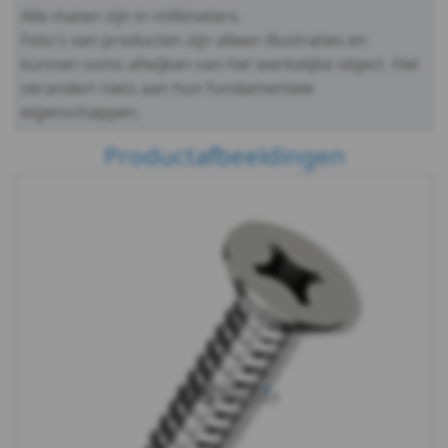
Alle maten zijn in millimeters.
7982
Foto's van producten zijn alleen illustraties en
kunnen soms afwijken van het werkelijke object. Het
TX
verandert niets aan hun fundamentele
DIN
eigenschappen.
Productafbeeldingen
7983
TX
WS
9504
DIN
7504K
DIN