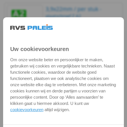
3,9x22mm / per stuk -
plaatschroef Z A2
Artikelnummer:
€ 0,19
excl. btw
€ 0,23
incl. btw
7981-2-
Voorraad:
1001
3.9X22Z_1
Op voorraad
stuk
Uw cookievoorkeuren
briefpost
Om onze website beter en persoonlijker te maken,
gebruiken wij cookies en vergelijkbare technieken. Naast
Bekijken
Maatvoering
functionele cookies, waardoor de website goed
functioneert, plaatsen we ook analytische cookies om
In winkelmand
onze website elke dag te verbeteren. Met onze marketing
Staffelprijzen bij afname vanaf:
cookies kunnen wij en derde partijen u voorzien van
10
5
persoonlijke content. Door op ‘Alles aanvaarden’ te
klikken gaat u hiermee akkoord. U kunt uw
€ 0,16 excl.btw
€ 0,17 excl.btw
cookievoorkeuren
altijd wijzigen.
3,9x22mm / verp. 500 st. -