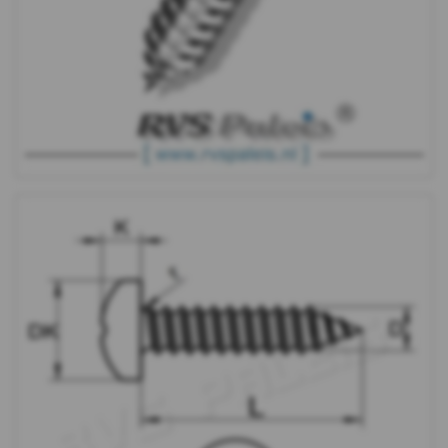
TX
WS
9504
DIN
7504K
DIN
7504M
DIN
7504O
WS
9200