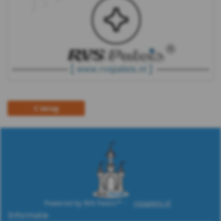
WS
9091
H
WS
9090
terug
H
Spaanplaat
schroeven
Pennen
Powered by RVS Paleis™ -
rvspaleis.nl
&
Informatie