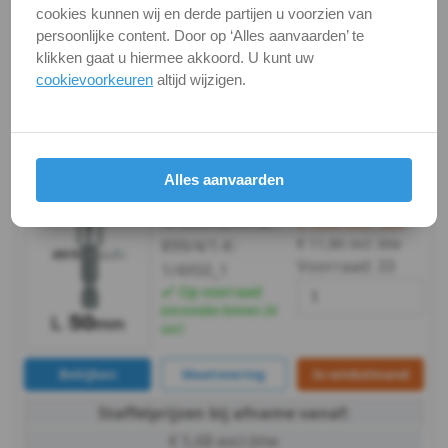
5,5
cookies kunnen wij en derde partijen u voorzien van
persoonlijke content. Door op ‘Alles aanvaarden’ te
DIN
Bekijken
Maatvoering
In winkelmand
klikken gaat u hiermee akkoord. U kunt uw
cookievoorkeuren
altijd wijzigen.
Staffelprijzen bij afname vanaf:
7981H
€ 5,68 excl.btw
-
A2
L 50mm / per stuk -
Universele
Alles aanvaarden
bithouder
-
Artikelnummer:
€ 9,80
excl. btw
€ 11,86
incl. btw
899/4/1-K-
6,3
Voorraad:
33
1/4X50_1
Op voorraad
DIN
(verzonden binnen 24
uur)
7981
Bekijken
Maatvoering
In winkelmand
Z
Staffelprijzen bij afname vanaf:
DIN
€ 5,68 excl.btw