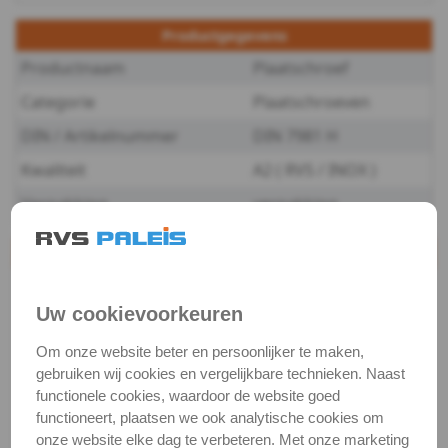
7981H
Productgegevens
-
Productnaam
Plaatschroef
A2
Categorie
Plaatschroeven
DIN / Artikelnummer
DIN 7981 H
-
Kwaliteit
A2 ( RVS / INOX )
4,8
Verpakking
verpakking
DIN
Bijpassende producten
7981H
PH 1 / per stuk -
RVS (INOX) 1/4
Uw cookievoorkeuren
-
bit
Artikelnummer:
€ 4,52
excl. btw
Om onze website beter en persoonlijker te maken,
A2
€ 5,47
incl. btw
3851/1-TS-PH-
gebruiken wij cookies en vergelijkbare technieken. Naast
Voorraad:
26
PH1X25_1
functionele cookies, waardoor de website goed
-
Op voorraad
functioneert, plaatsen we ook analytische cookies om
(verzonden binnen 24
onze website elke dag te verbeteren. Met onze marketing
uur)