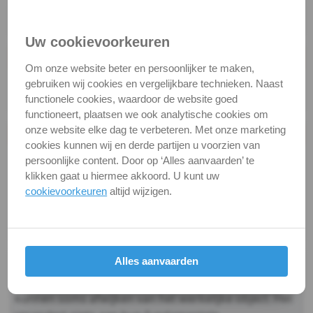
-
DIN 7504O - 5,5x45 - Plaatschroef met boorpunt
C1
Uw cookievoorkeuren
Staffelprijzen
Om onze website beter en persoonlijker te maken,
-
10
5
gebruiken wij cookies en vergelijkbare technieken. Naast
€ 0,37 excl.btw
€ 0,39 excl.btw
functionele cookies, waardoor de website goed
3,5
functioneert, plaatsen we ook analytische cookies om
onze website elke dag te verbeteren. Met onze marketing
DIN
Productgegevens
cookies kunnen wij en derde partijen u voorzien van
Productnaam
Plaatschroef
7504O
persoonlijke content. Door op ‘Alles aanvaarden’ te
klikken gaat u hiermee akkoord. U kunt uw
Categorie
Plaatschroeven
-
cookievoorkeuren
altijd wijzigen.
DIN / Artikelnummer
DIN 7504O
C1
Kwaliteit
C1 ( RVS / INOX )
-
Alles aanvaarden
Alle maten zijn in millimeters.
3,9
Foto's van producten zijn alleen illustraties en
kunnen soms afwijken van het werkelijke object. Het