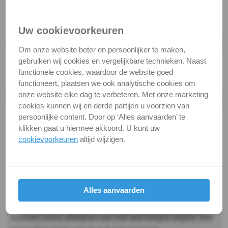
-
DIN 7504O - 5,5x25 - Plaatschroef met boorpunt
C1
Uw cookievoorkeuren
Staffelprijzen
Om onze website beter en persoonlijker te maken,
-
10
5
gebruiken wij cookies en vergelijkbare technieken. Naast
€ 0,22 excl.btw
€ 0,23 excl.btw
functionele cookies, waardoor de website goed
3,5
functioneert, plaatsen we ook analytische cookies om
onze website elke dag te verbeteren. Met onze marketing
DIN
Productgegevens
cookies kunnen wij en derde partijen u voorzien van
Productnaam
Plaatschroef
7504O
persoonlijke content. Door op ‘Alles aanvaarden’ te
klikken gaat u hiermee akkoord. U kunt uw
Categorie
Plaatschroeven
-
cookievoorkeuren
altijd wijzigen.
DIN / Artikelnummer
DIN 7504O
C1
Kwaliteit
C1 ( RVS / INOX )
-
Alles aanvaarden
Alle maten zijn in millimeters.
3,9
Foto's van producten zijn alleen illustraties en
kunnen soms afwijken van het werkelijke object. Het