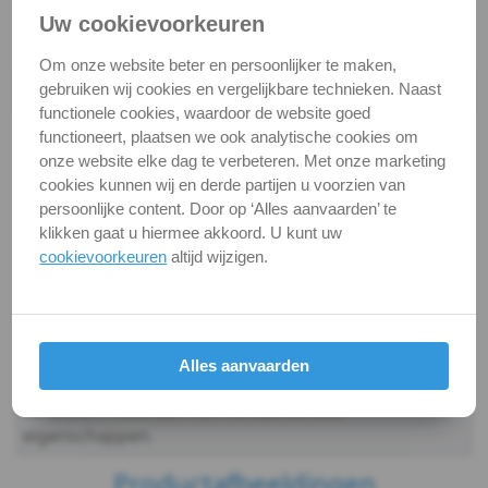
-
Uw cookievoorkeuren
DIN 7504O - 4.8x60 - Plaatschroef met boorpunt
C1
Om onze website beter en persoonlijker te maken,
gebruiken wij cookies en vergelijkbare technieken. Naast
Productgegevens
-
functionele cookies, waardoor de website goed
Productnaam
Plaatschroef
functioneert, plaatsen we ook analytische cookies om
3,5
onze website elke dag te verbeteren. Met onze marketing
Categorie
Plaatschroeven
cookies kunnen wij en derde partijen u voorzien van
DIN / Artikelnummer
DIN 7504O
DIN
persoonlijke content. Door op ‘Alles aanvaarden’ te
klikken gaat u hiermee akkoord. U kunt uw
Kwaliteit
C1 ( RVS / INOX )
7504O
cookievoorkeuren
altijd wijzigen.
Verpakking
verpakking
-
Alle maten zijn in millimeters.
C1
Foto's van producten zijn alleen illustraties en
Alles aanvaarden
kunnen soms afwijken van het werkelijke object. Het
-
verandert niets aan hun fundamentele
eigenschappen.
3,9
Productafbeeldingen