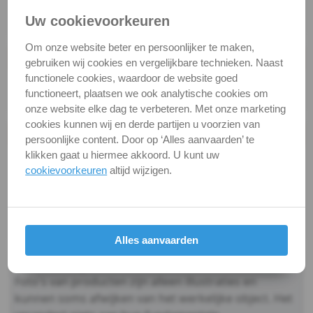
-
DIN 7504O - 4.8x50 - Plaatschroef met boorpunt
Uw cookievoorkeuren
C1
Om onze website beter en persoonlijker te maken,
Staffelprijzen
gebruiken wij cookies en vergelijkbare technieken. Naast
-
10
5
functionele cookies, waardoor de website goed
functioneert, plaatsen we ook analytische cookies om
€ 0,34 excl.btw
€ 0,36 excl.btw
3,5
onze website elke dag te verbeteren. Met onze marketing
cookies kunnen wij en derde partijen u voorzien van
DIN
Productgegevens
persoonlijke content. Door op ‘Alles aanvaarden’ te
klikken gaat u hiermee akkoord. U kunt uw
Productnaam
Plaatschroef
7504O
cookievoorkeuren
altijd wijzigen.
Categorie
Plaatschroeven
-
DIN / Artikelnummer
DIN 7504O
C1
Kwaliteit
C1 ( RVS / INOX )
Alles aanvaarden
-
Alle maten zijn in millimeters.
3,9
Foto's van producten zijn alleen illustraties en
kunnen soms afwijken van het werkelijke object. Het