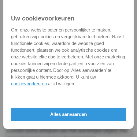
-
DIN 7504O - 4.8x38 - Plaatschroef met boorpunt
C1
Uw cookievoorkeuren
Staffelprijzen
Om onze website beter en persoonlijker te maken,
-
10
5
gebruiken wij cookies en vergelijkbare technieken. Naast
€ 0,26 excl.btw
€ 0,28 excl.btw
functionele cookies, waardoor de website goed
3,5
functioneert, plaatsen we ook analytische cookies om
onze website elke dag te verbeteren. Met onze marketing
DIN
Productgegevens
cookies kunnen wij en derde partijen u voorzien van
Productnaam
Plaatschroef
7504O
persoonlijke content. Door op ‘Alles aanvaarden’ te
klikken gaat u hiermee akkoord. U kunt uw
Categorie
Plaatschroeven
-
cookievoorkeuren
altijd wijzigen.
DIN / Artikelnummer
DIN 7504O
C1
Kwaliteit
C1 ( RVS / INOX )
-
Alles aanvaarden
Alle maten zijn in millimeters.
3,9
Foto's van producten zijn alleen illustraties en
kunnen soms afwijken van het werkelijke object. Het