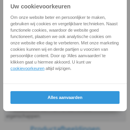
-
Uw cookievoorkeuren
DIN 7504O - 3.9x45 - Plaatschroef met boorpunt
C1
Om onze website beter en persoonlijker te maken,
gebruiken wij cookies en vergelijkbare technieken. Naast
Productgegevens
-
functionele cookies, waardoor de website goed
Productnaam
Plaatschroef
functioneert, plaatsen we ook analytische cookies om
3,5
onze website elke dag te verbeteren. Met onze marketing
Categorie
Plaatschroeven
cookies kunnen wij en derde partijen u voorzien van
DIN / Artikelnummer
DIN 7504O
DIN
persoonlijke content. Door op ‘Alles aanvaarden’ te
klikken gaat u hiermee akkoord. U kunt uw
Kwaliteit
C1 ( RVS / INOX )
7504O
cookievoorkeuren
altijd wijzigen.
Verpakking
verpakking
-
Alle maten zijn in millimeters.
C1
Foto's van producten zijn alleen illustraties en
Alles aanvaarden
kunnen soms afwijken van het werkelijke object. Het
-
verandert niets aan hun fundamentele
eigenschappen.
3,9
Productafbeeldingen