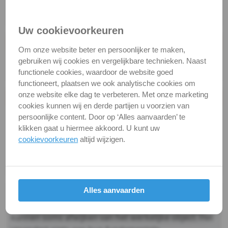
-
DIN 7504O - 3.9x16 - Plaatschroef met boorpunt
C1
Uw cookievoorkeuren
Staffelprijzen
Om onze website beter en persoonlijker te maken,
-
10
5
gebruiken wij cookies en vergelijkbare technieken. Naast
€ 0,16 excl.btw
€ 0,17 excl.btw
functionele cookies, waardoor de website goed
3,5
functioneert, plaatsen we ook analytische cookies om
onze website elke dag te verbeteren. Met onze marketing
DIN
Productgegevens
cookies kunnen wij en derde partijen u voorzien van
Productnaam
Plaatschroef
7504O
persoonlijke content. Door op ‘Alles aanvaarden’ te
klikken gaat u hiermee akkoord. U kunt uw
Categorie
Plaatschroeven
-
cookievoorkeuren
altijd wijzigen.
DIN / Artikelnummer
DIN 7504O
C1
Kwaliteit
C1 ( RVS / INOX )
-
Alles aanvaarden
Alle maten zijn in millimeters.
3,9
Foto's van producten zijn alleen illustraties en
kunnen soms afwijken van het werkelijke object. Het