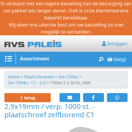
In verband met een lagere bezetting kan de bezorging van
uw pakket iets langer duren. Ook is onze klantenservice
beperkt bereikbaar.
Wij doen ons uiterste best om uw bestelling zo snel
Bouten
mogelijk te verzenden.
Moeren
Inloggen
Ringen
Assortiment
(leeg)
Draadeind
Houtschroeven
Home
>
Plaatschroeven
>
Din 7504o
>
Din 7504o - C1 - 2,9
>
7504o 2 2.9x19_1000
Plaatschroeven
terug
DIN
2,9x19mm / verp. 1000 st. -
plaatschroef zelfborend C1
7981
H