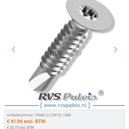
DIN
7981
Z
DIN
Vorige
Volge
7981
TX
DIN
7982
H
Artikelnummer: 7504O-2-2.9X19_1000
DIN
€ 41.94 excl. BTW
€ 50,75 incl. BTW