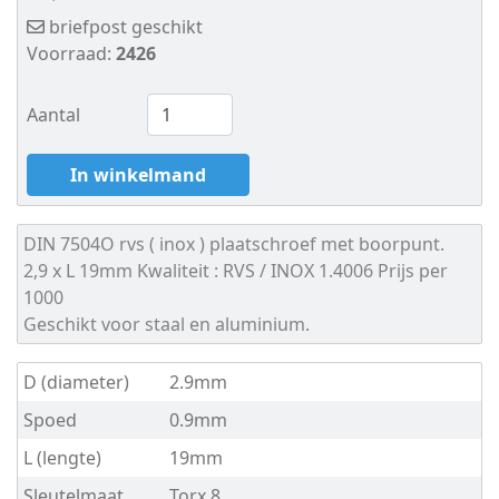
7982
briefpost geschikt
Voorraad:
2426
TX
DIN
Aantal
7983
In winkelmand
TX
DIN 7504O
rvs ( inox ) plaatschroef met boorpunt.
WS
2,9 x L 19mm
Kwaliteit : RVS / INOX 1.4006
Prijs per
9504
1000
Geschikt voor staal en aluminium.
DIN
D (diameter)
2.9mm
7504K
Spoed
0.9mm
DIN
L (lengte)
19mm
7504M
Sleutelmaat
Torx 8