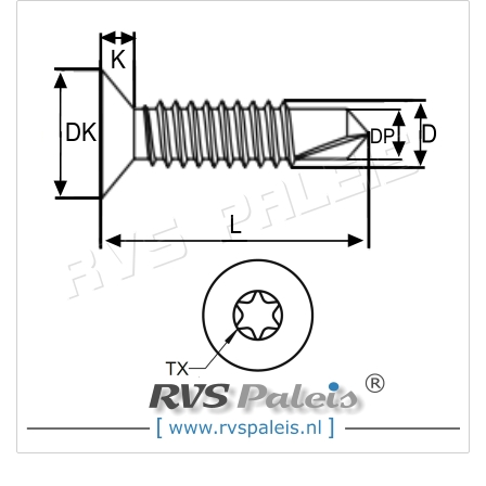
4,8
DIN
7504O
-
C1
-
5,5
DIN
7504O
-