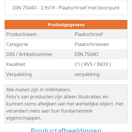
-
DIN 7504O - 2.9x19 - Plaatschroef met boorpunt
C1
Productgegevens
-
Productnaam
Plaatschroef
3,5
Categorie
Plaatschroeven
DIN / Artikelnummer
DIN 7504O
DIN
Kwaliteit
C1 ( RVS / INOX )
7504O
Verpakking
verpakking
-
Alle maten zijn in millimeters.
C1
Foto's van producten zijn alleen illustraties en
kunnen soms afwijken van het werkelijke object. Het
-
verandert niets aan hun fundamentele
eigenschappen.
3,9
Productafbeeldingen