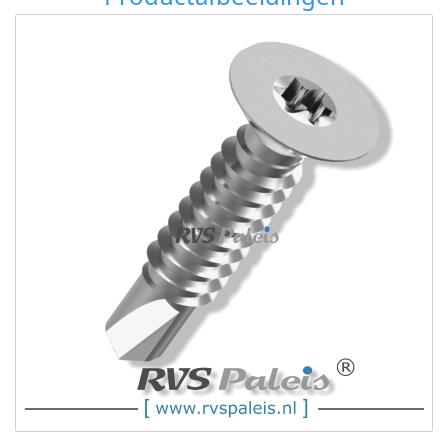
DIN
7504O
-
C1
-
4,2
DIN
7504O
-
C1
-