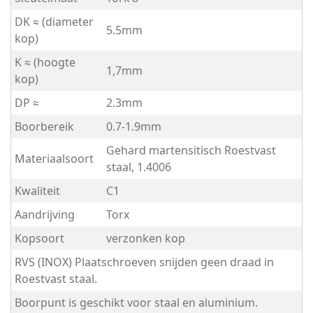
DK ≈ (diameter
DIN
5.5mm
kop)
7504O
K ≈ (hoogte
1,7mm
kop)
DIN
DP ≈
2.3mm
7504O
Boorbereik
0.7-1.9mm
-
Gehard martensitisch Roestvast
Materiaalsoort
staal, 1.4006
C1
Kwaliteit
C1
-
Aandrijving
Torx
2,9
Kopsoort
verzonken kop
RVS (INOX) Plaatschroeven snijden geen draad in
DIN
Roestvast staal.
7504O
Boorpunt is geschikt voor staal en aluminium.