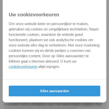
-
DIN 7504M - 4.8x70 - Plaatschroef met boorpunt
3,5
Uw cookievoorkeuren
Staffelprijzen
Om onze website beter en persoonlijker te maken,
DIN
10
5
gebruiken wij cookies en vergelijkbare technieken. Naast
€ 0,53 excl.btw
€ 0,56 excl.btw
functionele cookies, waardoor de website goed
7504M
functioneert, plaatsen we ook analytische cookies om
onze website elke dag te verbeteren. Met onze marketing
-
Productgegevens
cookies kunnen wij en derde partijen u voorzien van
Productnaam
Plaatschroef
C1
persoonlijke content. Door op ‘Alles aanvaarden’ te
klikken gaat u hiermee akkoord. U kunt uw
Categorie
Plaatschroeven
-
cookievoorkeuren
altijd wijzigen.
DIN / Artikelnummer
DIN 7504M
3,9
Kwaliteit
C1 ( RVS / INOX )
DIN
Alles aanvaarden
Alle maten zijn in millimeters.
7504M
Foto's van producten zijn alleen illustraties en
kunnen soms afwijken van het werkelijke object. Het