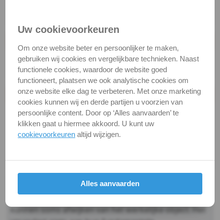
-
DIN 7504M - 4.8x22 - Plaatschroef met boorpunt
3,5
Uw cookievoorkeuren
Staffelprijzen
Om onze website beter en persoonlijker te maken,
DIN
10
5
gebruiken wij cookies en vergelijkbare technieken. Naast
€ 0,21 excl.btw
€ 0,22 excl.btw
functionele cookies, waardoor de website goed
7504M
functioneert, plaatsen we ook analytische cookies om
onze website elke dag te verbeteren. Met onze marketing
-
Productgegevens
cookies kunnen wij en derde partijen u voorzien van
Productnaam
Plaatschroef
C1
persoonlijke content. Door op ‘Alles aanvaarden’ te
klikken gaat u hiermee akkoord. U kunt uw
Categorie
Plaatschroeven
-
cookievoorkeuren
altijd wijzigen.
DIN / Artikelnummer
DIN 7504M
3,9
Kwaliteit
C1 ( RVS / INOX )
DIN
Alles aanvaarden
Alle maten zijn in millimeters.
7504M
Foto's van producten zijn alleen illustraties en
kunnen soms afwijken van het werkelijke object. Het