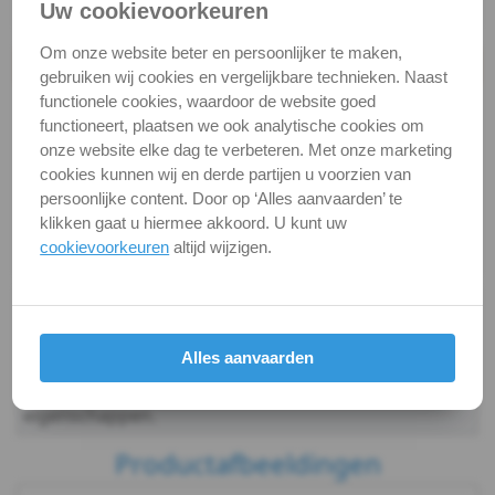
DIN 7504M - 4.8x19 - Plaatschroef met boorpunt
Uw cookievoorkeuren
-
Om onze website beter en persoonlijker te maken,
3,5
Productgegevens
gebruiken wij cookies en vergelijkbare technieken. Naast
Productnaam
Plaatschroef
functionele cookies, waardoor de website goed
DIN
functioneert, plaatsen we ook analytische cookies om
Categorie
Plaatschroeven
onze website elke dag te verbeteren. Met onze marketing
7504M
cookies kunnen wij en derde partijen u voorzien van
DIN / Artikelnummer
DIN 7504M
persoonlijke content. Door op ‘Alles aanvaarden’ te
-
Kwaliteit
C1 ( RVS / INOX )
klikken gaat u hiermee akkoord. U kunt uw
cookievoorkeuren
altijd wijzigen.
Verpakking
verpakking
C1
-
Alle maten zijn in millimeters.
Foto's van producten zijn alleen illustraties en
3,9
Alles aanvaarden
kunnen soms afwijken van het werkelijke object. Het
verandert niets aan hun fundamentele
DIN
eigenschappen.
7504M
Productafbeeldingen