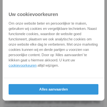
-
DIN 7504M - 4.2x45 - Plaatschroef met boorpunt
3,5
Uw cookievoorkeuren
Staffelprijzen
Om onze website beter en persoonlijker te maken,
DIN
10
5
gebruiken wij cookies en vergelijkbare technieken. Naast
€ 0,25 excl.btw
€ 0,26 excl.btw
functionele cookies, waardoor de website goed
7504M
functioneert, plaatsen we ook analytische cookies om
onze website elke dag te verbeteren. Met onze marketing
-
Productgegevens
cookies kunnen wij en derde partijen u voorzien van
Productnaam
Plaatschroef
C1
persoonlijke content. Door op ‘Alles aanvaarden’ te
klikken gaat u hiermee akkoord. U kunt uw
Categorie
Plaatschroeven
-
cookievoorkeuren
altijd wijzigen.
DIN / Artikelnummer
DIN 7504M
3,9
Kwaliteit
C1 ( RVS / INOX )
DIN
Alles aanvaarden
Alle maten zijn in millimeters.
7504M
Foto's van producten zijn alleen illustraties en
kunnen soms afwijken van het werkelijke object. Het