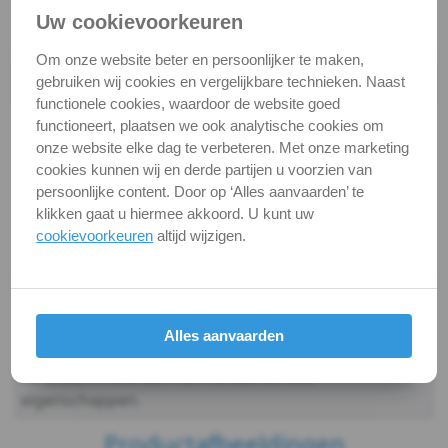
-
Uw cookievoorkeuren
DIN 7504M - 4.2x25 - Plaatschroef met boorpunt
3,5
Om onze website beter en persoonlijker te maken,
gebruiken wij cookies en vergelijkbare technieken. Naast
Productgegevens
DIN
functionele cookies, waardoor de website goed
Productnaam
Plaatschroef
functioneert, plaatsen we ook analytische cookies om
7504M
onze website elke dag te verbeteren. Met onze marketing
Categorie
Plaatschroeven
cookies kunnen wij en derde partijen u voorzien van
DIN / Artikelnummer
DIN 7504M
-
persoonlijke content. Door op ‘Alles aanvaarden’ te
klikken gaat u hiermee akkoord. U kunt uw
Kwaliteit
C1 ( RVS / INOX )
C1
cookievoorkeuren
altijd wijzigen.
Verpakking
verpakking
-
Alle maten zijn in millimeters.
3,9
Foto's van producten zijn alleen illustraties en
Alles aanvaarden
kunnen soms afwijken van het werkelijke object. Het
DIN
verandert niets aan hun fundamentele
eigenschappen.
7504M
Productafbeeldingen