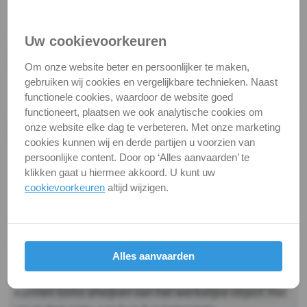
-
DIN 7504M - 3.5x25 - Plaatschroef met boorpunt
3,5
Uw cookievoorkeuren
Staffelprijzen
Om onze website beter en persoonlijker te maken,
DIN
10
5
gebruiken wij cookies en vergelijkbare technieken. Naast
€ 0,16 excl.btw
€ 0,17 excl.btw
functionele cookies, waardoor de website goed
7504M
functioneert, plaatsen we ook analytische cookies om
onze website elke dag te verbeteren. Met onze marketing
-
Productgegevens
cookies kunnen wij en derde partijen u voorzien van
Productnaam
Plaatschroef
C1
persoonlijke content. Door op ‘Alles aanvaarden’ te
klikken gaat u hiermee akkoord. U kunt uw
Categorie
Plaatschroeven
-
cookievoorkeuren
altijd wijzigen.
DIN / Artikelnummer
DIN 7504M
3,9
Kwaliteit
C1 ( RVS / INOX )
DIN
Alles aanvaarden
Alle maten zijn in millimeters.
7504M
Foto's van producten zijn alleen illustraties en
kunnen soms afwijken van het werkelijke object. Het