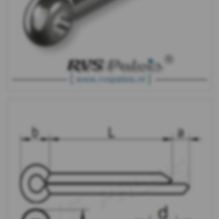
5
Sleutelring
Borgring
Borgveer
Borgveer
dubbel
Zekeringsring
voor
as
Asborgring
Schroefdraadborging