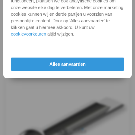
functioneert, plaatsen we ook analytische cookies om
Verpakking
verpakking
94
onze website elke dag te verbeteren. Met onze marketing
cookies kunnen wij en derde partijen u voorzien van
Alle maten zijn in millimeters.
-
persoonlijke content. Door op ‘Alles aanvaarden’ te
Foto's van producten zijn alleen illustraties en
klikken gaat u hiermee akkoord. U kunt uw
A4
kunnen soms afwijken van het werkelijke object. Het
cookievoorkeuren
altijd wijzigen.
verandert niets aan hun fundamentele
-
eigenschappen.
4
Productafbeeldingen
Alles aanvaarden
DIN
94
-
A4
-