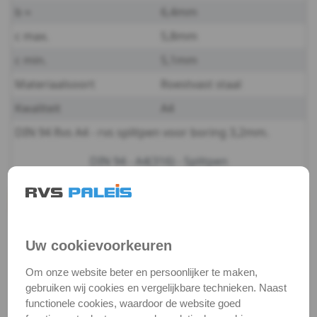
b ≈
6,4mm
A4
c max.
5,8mm
-
c min.
5,1mm
Materiaalsoort
Roestvast staal
2,5
Kwaliteit
A4
DIN
DIN 94 Rvs A4 - rvs splitpen voor boring 3,2mm.
94
DIN 94 - A4(316) - Splitpen
-
Productgegevens
A4
Productnaam
Splitpen
-
Uw cookievoorkeuren
Categorie
Borgingen
3,2
DIN / Artikelnummer
DIN 94
Om onze website beter en persoonlijker te maken,
gebruiken wij cookies en vergelijkbare technieken. Naast
Kwaliteit
A4 ( RVS / INOX )
DIN
functionele cookies, waardoor de website goed