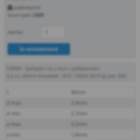
-
pakketpost
Voorraad:
2369
1,6
DIN
Aantal
94
In winkelmand
-
DIN94 - Splitpen
rvs ( inox ) splitpennen.
A4
3.2 x L 40mm
Kwaliteit : RVS / INOX A4
Prijs per 500
-
L
40mm
2
d max.
2,9mm
DIN
d min.
2,7mm
94
a max.
3,2mm
a min.
1,6mm
-