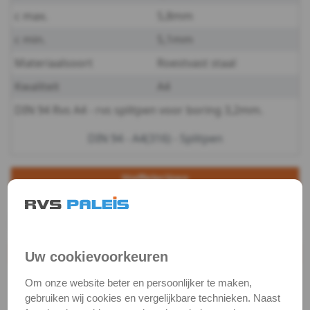
c max.
5,8mm
A4
c min.
5,1mm
-
Materiaalsoort
Roestvast staal
2,5
Kwaliteit
A4
DIN 94 Rvs A4 - rvs splitpen voor boring 3,2mm.
DIN
DIN 94 - A4(316) - Splitpen
94
-
Staffelprijzen
10
5
A4
€ 0,16 excl.btw
€ 0,17 excl.btw
-
Productgegevens
Uw cookievoorkeuren
3,2
Productnaam
Splitpen
Om onze website beter en persoonlijker te maken,
DIN
gebruiken wij cookies en vergelijkbare technieken. Naast
Categorie
Borgingen