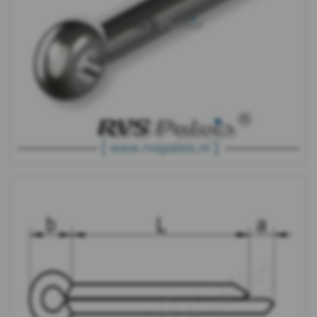
5
Sleutelring
Borgring
Borgveer
Borgveer
dubbel
Zekeringsring
voor
as
Asborgring
Schroefdraadborging