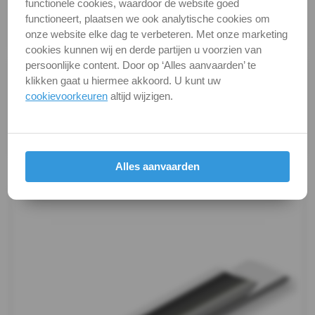
functionele cookies, waardoor de website goed
94
DIN / Artikelnummer
DIN 94
functioneert, plaatsen we ook analytische cookies om
onze website elke dag te verbeteren. Met onze marketing
Kwaliteit
A4 ( RVS / INOX )
-
cookies kunnen wij en derde partijen u voorzien van
persoonlijke content. Door op ‘Alles aanvaarden’ te
A4
Alle maten zijn in millimeters.
klikken gaat u hiermee akkoord. U kunt uw
Foto's van producten zijn alleen illustraties en
cookievoorkeuren
altijd wijzigen.
-
kunnen soms afwijken van het werkelijke object. Het
verandert niets aan hun fundamentele
4
eigenschappen.
DIN
Alles aanvaarden
Productafbeeldingen
94
-
A4
-