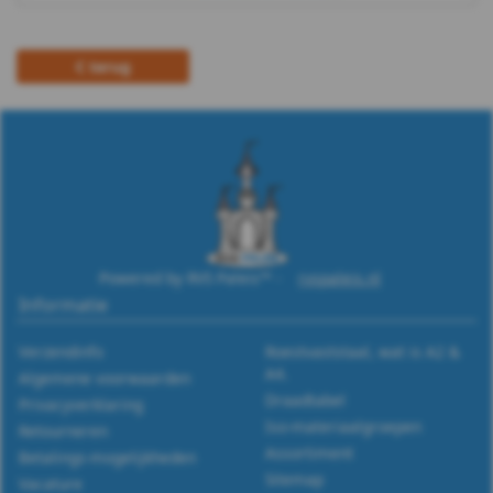
terug
Powered by RVS Paleis™ -
rvspaleis.nl
Informatie
Verzendinfo
Roestvaststaal, wat is A2 &
A4.
Algemene voorwaarden
Draadtabel
Privacyverklaring
Iso-materiaalgroepen
Retourneren
Assortiment
Betalings-mogelijkheden
Sitemap
Vacature