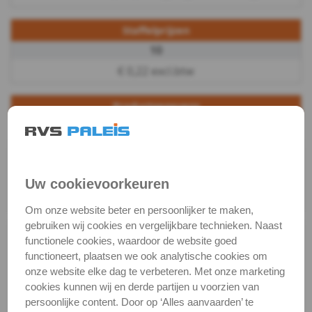
Bits
Staffelprijzen
10
en
€ 0,22 excl.btw
toebehoren
Productgegevens
Kabel,
Productnaam
Borgring
ketting,
Categorie
Borgingen
toebeh.
DIN / Artikelnummer
M 8155
Uw cookievoorkeuren
Kwaliteit
A4 ( RVS / INOX )
Touw
Om onze website beter en persoonlijker te maken,
gebruiken wij cookies en vergelijkbare technieken. Naast
-
Alle maten zijn in millimeters.
functionele cookies, waardoor de website goed
Foto's van producten zijn alleen illustraties en
functioneert, plaatsen we ook analytische cookies om
Seilflechter
kunnen soms afwijken van het werkelijke object. Het
onze website elke dag te verbeteren. Met onze marketing
verandert niets aan hun fundamentele
cookies kunnen wij en derde partijen u voorzien van
eigenschappen.
persoonlijke content. Door op ‘Alles aanvaarden’ te