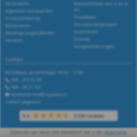
Verzendinfo
Roestvaststaal, wat is A2 &
A4.
Algemene voorwaarden
Draadtabel
Privacyverklaring
Iso-materiaalgroepen
Retourneren
Assortiment
Betalings-mogelijkheden
Sitemap
Vacature
Veelgestelde vragen
Contact
Bereikbaar op werkdagen 08:30 - 17:00
046 - 475 45 49
046 - 20 21 321
klantenservice@rvspaleis.nl
Contact gegevens
9.4
3.336 reviews
Gebruik van deze site betekent dat u de
algemene