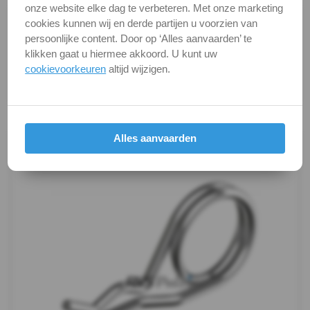
onze website elke dag te verbeteren. Met onze marketing
Alle maten zijn in millimeters.
cookies kunnen wij en derde partijen u voorzien van
Foto's van producten zijn alleen illustraties en
persoonlijke content. Door op ‘Alles aanvaarden’ te
kunnen soms afwijken van het werkelijke object. Het
klikken gaat u hiermee akkoord. U kunt uw
cookievoorkeuren
altijd wijzigen.
verandert niets aan hun fundamentele
eigenschappen.
Productafbeeldingen
Alles aanvaarden