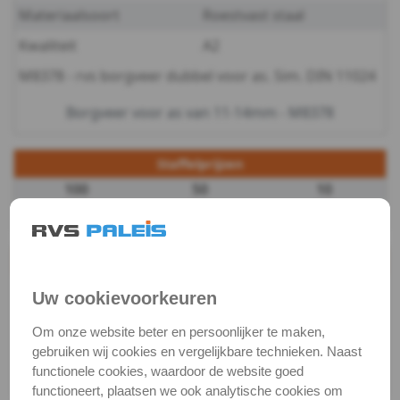
Materiaalsoort
Roestvast staal
Bits
Kwaliteit
A2
en
M8378 - rvs borgveer dubbel voor as. Sim. DIN 11024
toebehoren
Borgveer voor as van 11-14mm - M8378
Kabel,
Staffelprijzen
ketting,
100
50
10
€ 1,02 excl.btw
€ 1,17 excl.btw
€ 1,41 excl.btw
toebeh.
Touw
Productgegevens
Productnaam
Borgveer dubbel
Uw cookievoorkeuren
-
Categorie
Borgingen
Om onze website beter en persoonlijker te maken,
Seilflechter
DIN / Artikelnummer
M 8378
gebruiken wij cookies en vergelijkbare technieken. Naast
functionele cookies, waardoor de website goed
Kwaliteit
A2 ( RVS / INOX )
functioneert, plaatsen we ook analytische cookies om