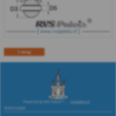
terug
Powered by RVS Paleis™ -
rvspaleis.nl
Informatie