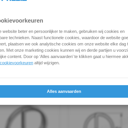
uctnaam
Borgring
gorie
Borgingen
okievoorkeuren
/ Artikelnummer
M 8383
teit
A4 ( RVS / INOX )
website beter en persoonlijker te maken, gebruiken wij cookies en
kbare technieken. Naast functionele cookies, waardoor de website go
akking
verpakking
eert, plaatsen we ook analytische cookies om onze website elke dag 
en. Met onze marketing cookies kunnen wij en derde partijen u voorz
maten zijn in millimeters.
ijke content. Door op ‘Alles aanvaarden’ te klikken gaat u hiermee ak
s van producten zijn alleen illustraties en kunnen soms afw
cookievoorkeuren
altijd wijzigen.
et werkelijke object. Het verandert niets aan hun fundame
nschappen.
ductafbeeldingen
Alles aanvaarden