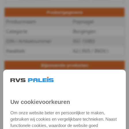
-
Productgegevens
5
Productnaam
Popnagel
Blindklinknagel
Categorie
Borgingen
DIN / Artikelnummer
ISO 15983
dicht
Kwaliteit
A2 ( RVS / INOX )
Splitpen
Bijpassende producten
Sleutelring
5,1 mm / HSS Spiraalboor -
Borgring
korte uitvoering
Artikelnummer:
€ 2,84
excl. btw
Borgveer
€ 3,44
incl. btw
11130-0510_1
Uw cookievoorkeuren
Voorraad:
11
Borgveer
Op voorraad
(verzonden binnen 24
Om onze website beter en persoonlijker te maken,
uur)
dubbel
gebruiken wij cookies en vergelijkbare technieken. Naast
functionele cookies, waardoor de website goed