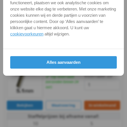
Zekeringsring
functioneert, plaatsen we ook analytische cookies om
Bekijken
Maatvoering
In winkelmand
onze website elke dag te verbeteren. Met onze marketing
voor
cookies kunnen wij en derde partijen u voorzien van
Staffelprijzen bij afname vanaf:
persoonlijke content. Door op ‘Alles aanvaarden’ te
10
5
as
klikken gaat u hiermee akkoord. U kunt uw
€ 0,16 excl.btw
€ 0,17 excl.btw
cookievoorkeuren
altijd wijzigen.
Asborgring
5,1 mm / HSS-E (Cobalt)
Schroefdraadborging
Spiraalboor -
korte uitvoering
Keilankers
Alles aanvaarden
Artikelnummer:
€ 3,74
excl. btw
€ 4,53
incl. btw
11160-0510_1
&
Voorraad:
23
Op voorraad
(verzonden binnen 24
Pluggen
uur)
Fittingen
Bekijken
Maatvoering
In winkelmand
Metaalbewerking
Staffelprijzen bij afname vanaf:
Bits
10
5