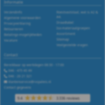
Informatie
Verzendinfo
Roestvaststaal, wat is A2 &
A4.
Algemene voorwaarden
Draadtabel
Privacyverklaring
Iso-materiaalgroepen
Retourneren
Assortiment
Betalings-mogelijkheden
Sitemap
Vacature
Veelgestelde vragen
Contact
Bereikbaar op werkdagen 08:30 - 17:00
046 - 475 45 49
046 - 20 21 321
klantenservice@rvspaleis.nl
Contact gegevens
9.4
3.336 reviews