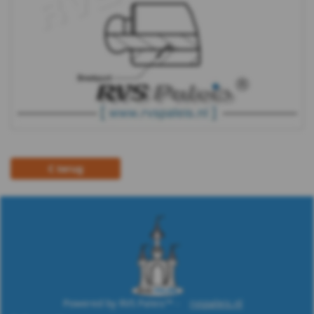
terug
Powered by RVS Paleis™ -
rvspaleis.nl